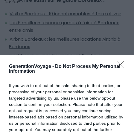
Visiter Bordeaux : 10 incontournables à faire et voir
Les 6 meilleurs escape games à faire à Bordeaux
entre amis
Airbnb Bordeaux : les meilleures locations Airbnb à
Bordeaux
Les 10 meilleurs ateliers à faire à Bordeaux
GenerationVoyage -
Do Not Process My Personal
Information
Murder Party « Le meurtre de Brune
If you wish to opt-out of the sale, sharing to third parties, or
d’Estey » à Bordeaux
processing of your personal or sensitive information for
targeted advertising by us, please use the below opt-out
Résolvez une enquête historique en plein
section to confirm your selection. Please note that after your
coeur de Bordeaux
opt-out request is processed you may continue seeing
interest-based ads based on personal information utilized by
us or personal information disclosed to third parties prior to
your opt-out. You may separately opt-out of the further