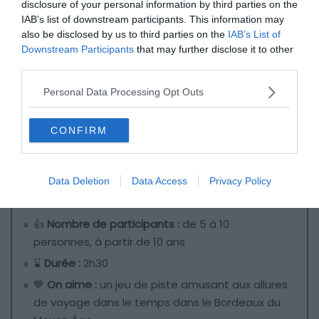
disclosure of your personal information by third parties on the
IAB’s list of downstream participants. This information may
also be disclosed by us to third parties on the
IAB’s List of
Downstream Participants
that may further disclose it to other
third parties.
Personal Data Processing Opt Outs
CONFIRM
Crédit photo :
Funbooker
Data Deletion
Data Access
Privacy Policy
👍
Nombre de participants :
de 5 à 10
personnes, à partir de 10 ans
⌛
Durée :
2h30
💙
On aime :
un jeu de piste amusant aux allures
de voyage dans le temps dans le Bordeaux du