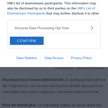
IAB’s list of downstream participants. This information may
also be disclosed by us to third parties on the
IAB’s List of
Downstream Participants
that may further disclose it to other
third parties.
Personal Data Processing Opt Outs
CONFIRM
Data Deletion
Data Access
Privacy Policy
Shutterstock – Ahmed El Hainouni
Pourquoi nous l’avons sélectionné :
À quelques kilomètres
de Taghazout, ce canyon verdoyant révèle des piscines
naturelles aux eaux turquoise, creusées dans la roche.
Pour en savoir plus :
La Paradise Valley se situe dans les