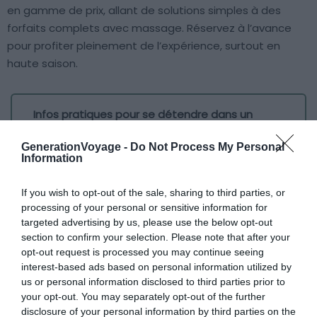
en gamme de prix, allant de solutions simples à des
forfaits complets avec massage. Réservez à l’avance
pour profiter pleinement de l’expérience, surtout en
haute saison.
Infos pratiques pour se détendre dans un
hammam
GenerationVoyage -
Do Not Process My Personal
📍
Adresse
: Bab Agnaou, 2 Derb Sedra,
Information
Marrakesh 40000, Morocco (Voir sur
Google
Maps
)
If you wish to opt-out of the sale, sharing to third parties, or
🕐
Horaires d’ouverture
: habituellement ouvert
processing of your personal or sensitive information for
targeted advertising by us, please use the below opt-out
de 10h à 20h, mais les horaires peuvent varier
section to confirm your selection. Please note that after your
opt-out request is processed you may continue seeing
6. Visiter Paradise Valley
interest-based ads based on personal information utilized by
us or personal information disclosed to third parties prior to
your opt-out. You may separately opt-out of the further
disclosure of your personal information by third parties on the