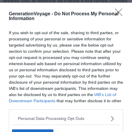
années 1990, le réservoir de Kisköre a été rempli, formant
ainsi le lac Tisza.
GenerationVoyage -
Do Not Process My Personal
Information
If you wish to opt-out of the sale, sharing to third parties, or
processing of your personal or sensitive information for
targeted advertising by us, please use the below opt-out
Le château d’eau et le Parc de
section to confirm your selection. Please note that after your
opt-out request is processed you may continue seeing
Nagyerdő
interest-based ads based on personal information utilized by
us or personal information disclosed to third parties prior to
your opt-out. You may separately opt-out of the further
disclosure of your personal information by third parties on the
IAB’s list of downstream participants. This information may
also be disclosed by us to third parties on the
IAB’s List of
Downstream Participants
that may further disclose it to other
third parties.
Personal Data Processing Opt Outs