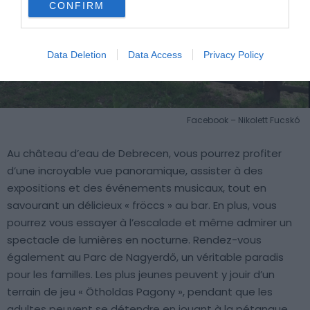
CONFIRM
Data Deletion
Data Access
Privacy Policy
Facebook – Nikolett Fucskó
Au château d’eau de Debrecen, vous pourrez profiter
d’une incroyable vue panoramique, assister à des
expositions et des événements musicaux, tout en
savourant un délicieux « fröccs » au bar. En plus, vous
pourrez vous essayer à l’escalade et même admirer un
spectacle de lumières en nocturne. Rendez-vous
également au Parc de Nagyerdő, un véritable paradis
pour les familles. Les plus jeunes peuvent y jouir d’un
terrain de jeu « Ötholdas Pagony », pendant que les
adultes peuvent se détendre en jouant à la pétanque