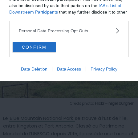
Bleues
also be disclosed by us to third parties on the
IAB’s List of
Downstream Participants
that may further disclose it to other
third parties.
Personal Data Processing Opt Outs
CONFIRM
Data Deletion
Data Access
Privacy Policy
Crédit photo:
Flickr – nigel burgher
Le
Blue Mountain National Park
se trouve à l’Est de l’île,
entre Kingston et Port Antonio. Classé au Patrimoine
Mondial de l’UNESCO depuis 2015, il possède une faune et