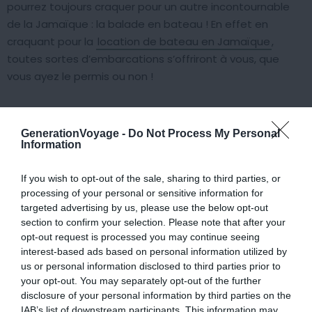
pourrez toujours craquer pour un autre incontournable
de la Jamaïque : la balade en bateau ! En effet en
craquant pour la
location de bateau en Jamaïque
,
toutes sortes d’embarcations s’offriront à vous, que
vous ayez le permis ou non !
En effet, si vous n’êtes pas titulaire du permis bateau,
vous pourrez faire appel aux services d’un skipper qui
GenerationVoyage -
Do Not Process My Personal
Information
vous fera découvrir les plus jolis coins de Jamaïque. Il
vous contera d’ailleurs certaines légendes qui entourent
If you wish to opt-out of the sale, sharing to third parties, or
ces terres, tout en vous dévoilant des endroits où vous
processing of your personal or sensitive information for
serez les seuls à pouvoir vous baigner… Tentant, non ?
targeted advertising by us, please use the below opt-out
section to confirm your selection. Please note that after your
opt-out request is processed you may continue seeing
Trouvez un bateau à louer en Jamaïque
interest-based ads based on personal information utilized by
us or personal information disclosed to third parties prior to
your opt-out. You may separately opt-out of the further
disclosure of your personal information by third parties on the
7. Monter au sommet des Montagnes
IAB’s list of downstream participants. This information may