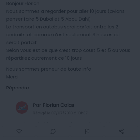
Bonjour Florian
Nous sommes a regarder pour aller 10 jours (avions
penser faire 5 Dubai et 5 Abou Dahi)
Le transport en autobus serai parfait entre les 2
endroits et comme c’est seulement 3 heures ce
serait parfait
Selon vous est ce que c’est trop court 5 et 5 ou vous
répartiriez autrement ce 10 jours
Nous sommes preneur de toute info
Merci
Répondre
Par
Florian Colas
Rédigé le 07/07/2018 à 13h37
Bonjour Eric, bien que Dubai et Abu Dhabi soient
des destinations célèbres, vous aurez tout à fait
le temps en 10 jours de visiter les deux villes et