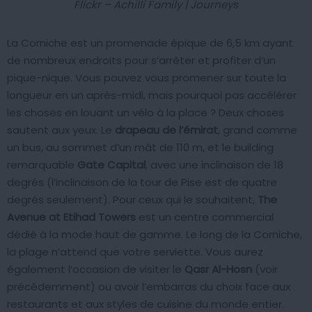
Flickr – Achilli Family | Journeys
La Corniche est un promenade épique de 6,5 km ayant
de nombreux endroits pour s’arrêter et profiter d’un
pique-nique. Vous pouvez vous promener sur toute la
longueur en un après-midi, mais pourquoi pas accélérer
les choses en louant un vélo à la place ? Deux choses
sautent aux yeux. Le
drapeau de l’émirat
, grand comme
un bus, au sommet d’un mât de 110 m, et le building
remarquable
Gate Capital
, avec une inclinaison de 18
degrés (l’inclinaison de la tour de Pise est de quatre
degrés seulement). Pour ceux qui le souhaitent,
The
Avenue at Etihad Towers
est un centre commercial
dédié à la mode haut de gamme. Le long de la Corniche,
la plage n’attend que votre serviette. Vous aurez
également l’occasion de visiter le
Qasr Al-Hosn
(voir
précédemment) ou avoir l’embarras du choix face aux
restaurants et aux styles de cuisine du monde entier.