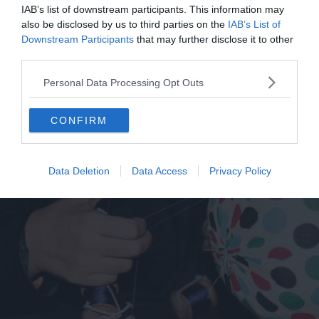
au restaurant de la terrasse d’observation. Prenez donc
IAB’s list of downstream participants. This information may
un thé « Grand Cru » ou un mocktail (cocktail sans alcool)
also be disclosed by us to third parties on the
IAB’s List of
au 74ème étage de cet hôtel luxueux, avec la ville
Downstream Participants
that may further disclose it to other
third parties.
s’étendant juste en dessous : une expérience
exceptionnelle lors de votre séjour à Abu Dhabi !
Personal Data Processing Opt Outs
7. Centre d’Artisanat des Femmes
CONFIRM
Data Deletion
Data Access
Privacy Policy