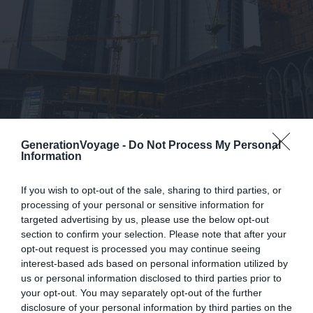
GenerationVoyage -
Do Not Process My Personal
Information
Flickr – Kathrin Gaißer
If you wish to opt-out of the sale, sharing to third parties, or
processing of your personal or sensitive information for
La réponse d’Abu Dhabi à la
tour Burj Khalifa de Dubaï
est
targeted advertising by us, please use the below opt-out
son « Observation Deck at 300 » offrant une vue sur la
section to confirm your selection. Please note that after your
skyline depuis le
Jumeirah at Etihad Towers Hotel
, le point
opt-out request is processed you may continue seeing
culminant de la ville. Il y a un ticket d’entrée de 75 AED
interest-based ads based on personal information utilized by
us or personal information disclosed to third parties prior to
(16€) pour les non-clients de l’hôtel, mais 50 AED (10,50€)
your opt-out. You may separately opt-out of the further
sont remboursés en bon pour manger ou boire un verre
disclosure of your personal information by third parties on the