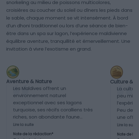
snorkeling au milieu de poissons multicolores,
croisières au coucher du soleil ou dîners les pieds dans
le sable, chaque moment se vit intensément. À bord
d’un dhoni traditionnel ou lors d’une séance de bien-
être dans un spa sur lagon, l’expérience maldivienne
équilibre aventure, tranquillité et émerveillement. Une
invitation à vivre l’exotisme en grand.
Aventure & Nature
Culture & P
Les Maldives offrent un
La cultur
environnement naturel
peu mise
exceptionnel avec ses lagons
l’expérie
turquoise, ses récifs coralliens très
Peu de m
riches, son abondante faune
une offre
marine et ses plages
absente d
Lire la suite
Lire la suite
paradisiaques. Activités de
capitale
Note de la rédaction*
Note de la 
snorkeling, plongée et excursions en
éléments 