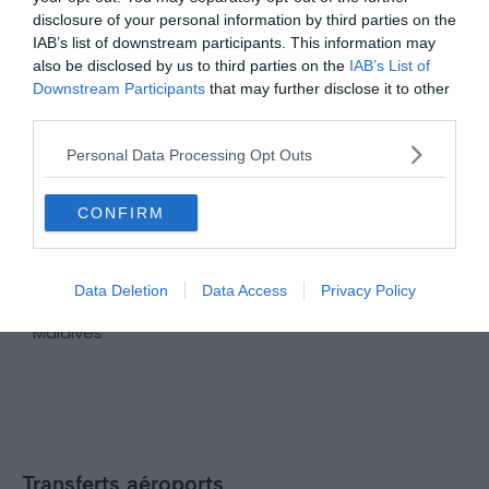
disclosure of your personal information by third parties on the
IAB’s list of downstream participants. This information may
also be disclosed by us to third parties on the
IAB’s List of
Downstream Participants
that may further disclose it to other
third parties.
Personal Data Processing Opt Outs
Hébergements
CONFIRM
Dormir aux Maldives : les meilleurs îles où loger
Data Deletion
Data Access
Privacy Policy
Les 10 meilleurs hôtels écoresponsables des
Maldives
Transferts aéroports