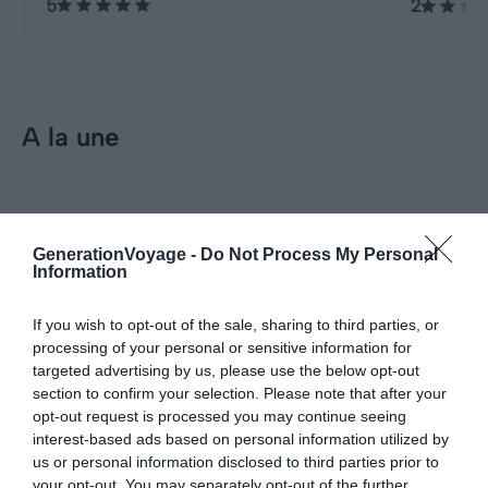
5
2
mer en font une destination
sont pas 
immersive pour les amateurs de
globale.
nature et d'aventure aquatique.
A la une
Incontournables
Les 11 choses incontournables
GenerationVoyage -
Do Not Process My Personal
à faire aux Maldives
Information
Pour aller plus loin
If you wish to opt-out of the sale, sharing to third parties, or
processing of your personal or sensitive information for
Hébergements
targeted advertising by us, please use the below opt-out
section to confirm your selection. Please note that after your
Dormir aux Maldives : les meilleurs îles où
Les 10 m
opt-out request is processed you may continue seeing
Conseils logement
Hôtels
loger
des Mald
interest-based ads based on personal information utilized by
Le 25 avril 2025
Le 26 avr
us or personal information disclosed to third parties prior to
Par Samuel Métairie
Par Mari
your opt-out. You may separately opt-out of the further