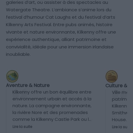
galeries d’art, ou assister à des spectacles au
Watergate Theatre. L’ambiance s’anime lors du
festival d’humour Cat Laughs et du festival d’arts
Kilkenny Arts Festival. Entre pubs animés, histoire
vivante et nature environnante, Kilkenny offre une
expérience authentique, alliant patrimoine et
convivialité, idéale pour une immersion irlandaise
inoubliable.
Aventure & Nature
Culture & P
Kilkenny offre un bon équilibre entre
Ville méd
environnement urbain et accès à la
patrimoi
nature. La campagne environnante,
Kilkenny, 
la rivière Nore et des promenades
Smithwick
comme la Kilkenny Castle Park ou la
House. Ki
Nore Valley Walk permettent des
ancienne 
Lire la suite
Lire la suite
activités en plein air, mais la ville