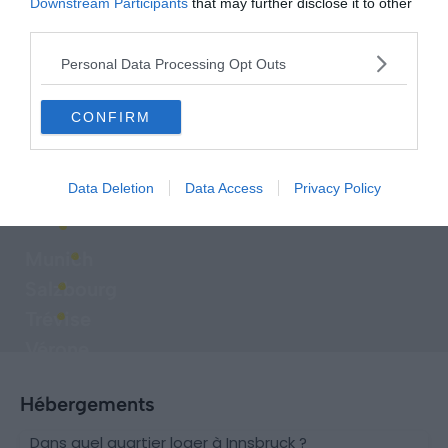
Downstream Participants
that may further disclose it to other
third parties.
Personal Data Processing Opt Outs
CONFIRM
Explorer d'autres destinations à
Data Deletion
Data Access
Privacy Policy
proximité
Munich
Salzbourg
Trévise
Vérone
Hébergements
Dans quel quartier loger à Innsbruck ?