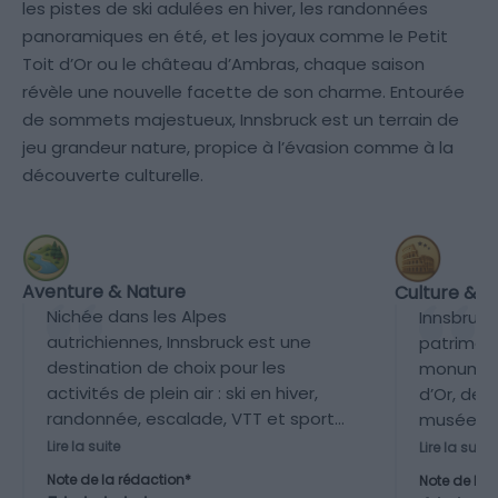
les pistes de ski adulées en hiver, les randonnées
panoramiques en été, et les joyaux comme le Petit
Toit d’Or ou le château d’Ambras, chaque saison
révèle une nouvelle facette de son charme. Entourée
de sommets majestueux, Innsbruck est un terrain de
jeu grandeur nature, propice à l’évasion comme à la
découverte culturelle.
Aventure & Nature
Culture & P
Nichée dans les Alpes
Innsbruck
autrichiennes, Innsbruck est une
patrimoin
destination de choix pour les
monument
activités de plein air : ski en hiver,
d’Or, des
randonnée, escalade, VTT et sports
musées var
de montagne le reste de l’année.
bien mise
Lire la suite
Lire la suite
Les paysages sont spectaculaires
modeste
Note de la rédaction*
Note de la 
et très accessibles depuis le
capitale