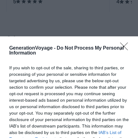
5
4
centre-ville.
A la une
GenerationVoyage -
Do Not Process My Personal
Information
Incontournables
Visiter Innsbruck : les 7
If you wish to opt-out of the sale, sharing to third parties, or
choses incontournables à faire
processing of your personal or sensitive information for
targeted advertising by us, please use the below opt-out
Pour aller plus loin
section to confirm your selection. Please note that after your
opt-out request is processed you may continue seeing
Hébergements
interest-based ads based on personal information utilized by
us or personal information disclosed to third parties prior to
Dans quel quartier loger à Innsbruck ?
your opt-out. You may separately opt-out of the further
Conseils logement
Le 25 avril 2025
disclosure of your personal information by third parties on the
Par Samuel Métairie
IAB’s list of downstream participants. This information may
also be disclosed by us to third parties on the
IAB’s List of