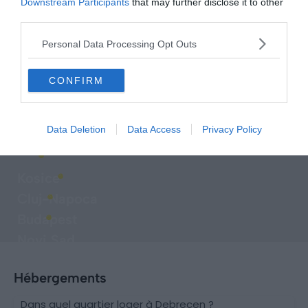
Downstream Participants
that may further disclose it to other
third parties.
Personal Data Processing Opt Outs
CONFIRM
Explorer d'autres destinations à
Data Deletion
Data Access
Privacy Policy
proximité
Kosice
Cluj-Napoca
Budapest
Novi Sad
Hébergements
Dans quel quartier loger à Debrecen ?