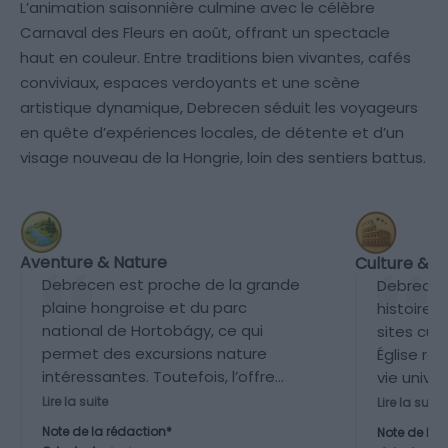
L’animation saisonnière culmine avec le célèbre
Carnaval des Fleurs en août, offrant un spectacle
haut en couleur. Entre traditions bien vivantes, cafés
conviviaux, espaces verdoyants et une scène
artistique dynamique, Debrecen séduit les voyageurs
en quête d’expériences locales, de détente et d’un
visage nouveau de la Hongrie, loin des sentiers battus.
Aventure & Nature
Culture & P
Debrecen est proche de la grande
Debrecen
plaine hongroise et du parc
histoire 
national de Hortobágy, ce qui
sites cul
permet des excursions nature
Église ré
intéressantes. Toutefois, l’offre
vie univer
globale d’aventure et de nature
programma
Lire la suite
Lire la suite
reste modérée, avec une
ajoutent d
Note de la rédaction*
Note de la 
dominance urbaine dans la ville
ville.