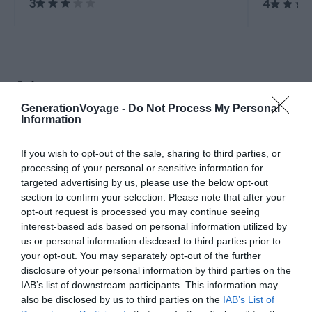
3
4
même.
A la une
GenerationVoyage -
Do Not Process My Personal
Information
Incontournables
Inconto
Les 8 choses incontournables
Visite
If you wish to opt-out of the sale, sharing to third parties, or
à faire dans la région de
choses
processing of your personal or sensitive information for
Debrecen
targeted advertising by us, please use the below opt-out
Pour aller plus loin
section to confirm your selection. Please note that after your
opt-out request is processed you may continue seeing
Hébergements
interest-based ads based on personal information utilized by
us or personal information disclosed to third parties prior to
Dans quel quartier loger à Debrecen ?
your opt-out. You may separately opt-out of the further
Conseils logement
Le 25 avril 2025
disclosure of your personal information by third parties on the
Par Ophelie Moris
IAB’s list of downstream participants. This information may
also be disclosed by us to third parties on the
IAB’s List of