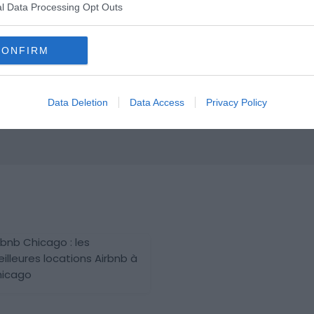
l Data Processing Opt Outs
CONFIRM
ions à proximité
Data Deletion
Data Access
Privacy Policy
rbnb Chicago : les
illeures locations Airbnb à
icago