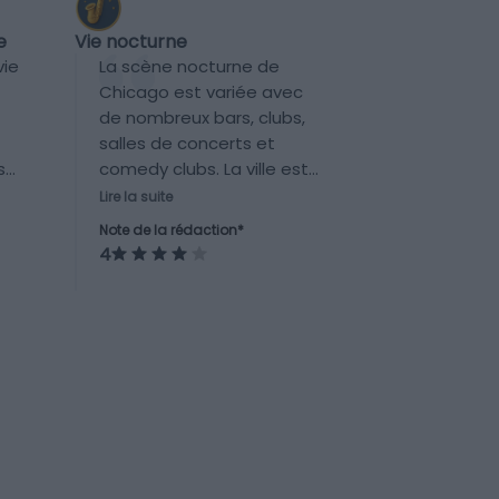
Vie nocturne
e
La scène nocturne de
vie
Chicago est variée avec
de nombreux bars, clubs,
salles de concerts et
comedy clubs. La ville est
s
également renommée
Lire la suite
pour ses scènes de blues
Note de la rédaction*
et jazz. Même si elle
le
4
n’atteint pas le niveau de
,
New York ou Las Vegas, la
vie nocturne y est bien
présente et festive.
me.