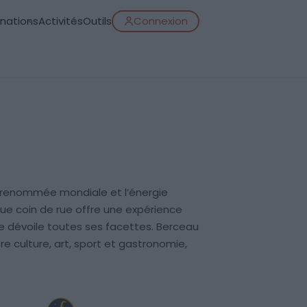
inations
Activités
Outils
Connexion
e renommée mondiale et l’énergie
que coin de rue offre une expérience
lle dévoile toutes ses facettes. Berceau
tre culture, art, sport et gastronomie,