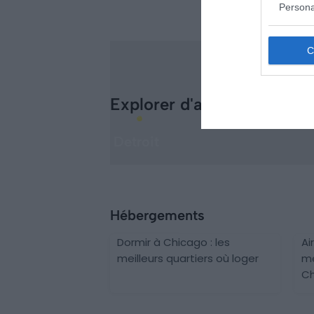
Persona
Explorer d'autres destinat
Detroit
Hébergements
Dormir à Chicago : les
Ai
meilleurs quartiers où loger
me
Ch