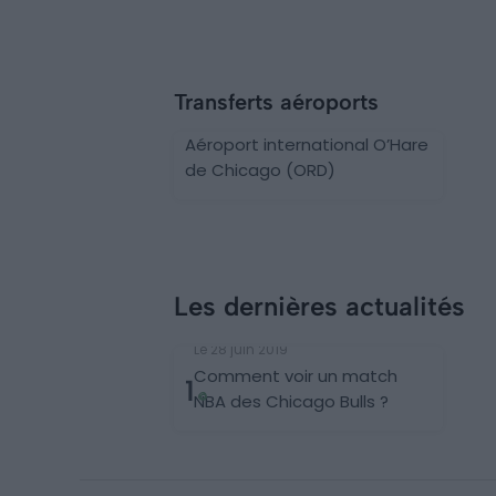
Transferts aéroports
Aéroport international O’Hare
de Chicago (ORD)
Les dernières actualités
Basketball
Le 28 juin 2019
Comment voir un match
1
NBA des Chicago Bulls ?