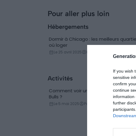
faire et voir (États-
Unis)
Pour aller plus loin
Hébergements
Dormir à Chicago : les meilleurs quarti
Conseils logement
où loger
Le 25 avril 2025
Par Samuel Métairie
Generati
If you wish 
Activités
sensitive in
confirm you
Comment voir un match NBA des Chi
continue se
Basketball
Bulls ?
information 
further disc
Le 5 mai 2025
Par Corentin Chaboud
participants
Downstream 