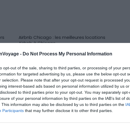
ers
Airbnb Chicago : les meilleures locations
Locations de vacances
Airbnb à Chicago
Le 26 avril 2025
Par Julie Gailhard
onVoyage -
Do Not Process My Personal Information
to opt-out of the sale, sharing to third parties, or processing of your per
formation for targeted advertising by us, please use the below opt-out s
r selection. Please note that after your opt-out request is processed y
cago
eing interest-based ads based on personal information utilized by us or
disclosed to third parties prior to your opt-out. You may separately opt-
losure of your personal information by third parties on the IAB’s list of
. This information may also be disclosed by us to third parties on the
IA
Participants
that may further disclose it to other third parties.