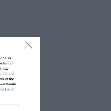
sonal or
ection to
ou may
 personal
out of the
 downstream
B’s List of