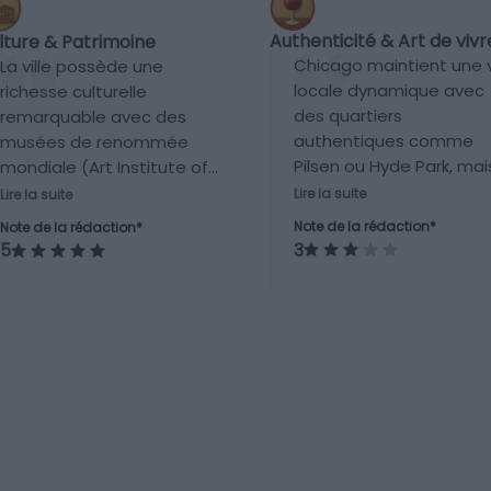
Authenticité & Art de vivr
lture & Patrimoine
Chicago maintient une 
La ville possède une
locale dynamique avec
richesse culturelle
des quartiers
remarquable avec des
authentiques comme
musées de renommée
Pilsen ou Hyde Park, mai
mondiale (Art Institute of
c’est aussi une grande
Chicago, Museum of
Lire la suite
Lire la suite
métropole touristique.
Science and Industry), une
Note de la rédaction*
Note de la rédaction*
L’équilibre entre vie loca
architecture iconique
3
5
et tourisme est modéré
(école de l’architecture de
avec une présence
Chicago), une histoire
notable mais pas
musicale forte (blues,
envahissante du touris
jazz) ainsi que de
nombreux théâtres et
galeries.