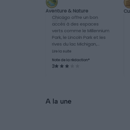
Aventure & Nature
Cu
Chicago offre un bon
accès à des espaces
verts comme le Millennium
Park, le Lincoln Park et les
rives du lac Michigan,
propices à la promenade,
Lire la suite
au vélo et aux activités
Note de la rédaction*
nautiques. Toutefois,
3
l’environnement reste
majoritairement urbain et
les véritables aventures
nature nécessitent de
sortir de la ville.
A la une
Incontournables
Visiter Chicago : 10
incontournables à