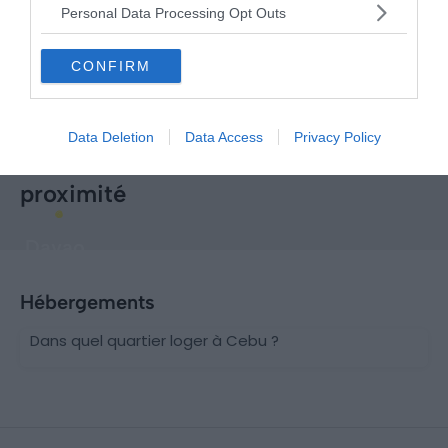
Personal Data Processing Opt Outs
CONFIRM
Data Deletion
Data Access
Privacy Policy
Explorer d'autres destinations à
proximité
Davao
Hébergements
Dans quel quartier loger à Cebu ?