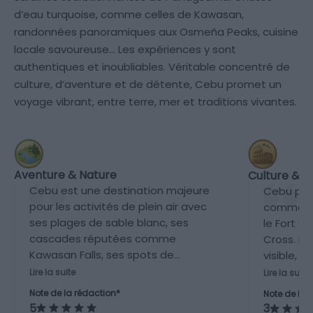
d’eau turquoise, comme celles de Kawasan,
randonnées panoramiques aux Osmeña Peaks, cuisine
locale savoureuse… Les expériences y sont
authentiques et inoubliables. Véritable concentré de
culture, d’aventure et de détente, Cebu promet un
voyage vibrant, entre terre, mer et traditions vivantes.
Aventure & Nature
Culture & P
Cebu est une destination majeure
Cebu pos
pour les activités de plein air avec
comme la 
ses plages de sable blanc, ses
le Fort S
cascades réputées comme
Cross. L’
Kawasan Falls, ses spots de
visible, m
plongée de renommée mondiale
relative
Lire la suite
Lire la suite
tels que Moalboal et Malapascua,
celle d’a
Note de la rédaction*
Note de la 
et ses possibilités de randonnée
asiatique
5
3