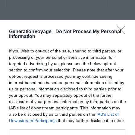
dans les montagnes environnantes.
L'île offre une immersion
exceptionnelle dans la nature.
GenerationVoyage -
Do Not Process My Personal
A la une
Information
Incontournables
If you wish to opt-out of the sale, sharing to third parties, or
processing of your personal or sensitive information for
Visiter Cebu : les 6 choses
targeted advertising by us, please use the below opt-out
incontournables à faire
section to confirm your selection. Please note that after your
opt-out request is processed you may continue seeing
Pour aller plus loin
interest-based ads based on personal information utilized by
us or personal information disclosed to third parties prior to
Hébergements
your opt-out. You may separately opt-out of the further
disclosure of your personal information by third parties on the
Dans quel quartier loger à Cebu ?
IAB’s list of downstream participants. This information may
Conseils logement
Le 12 août 2025
also be disclosed by us to third parties on the
IAB’s List of
Par Thibault Evesque
Downstream Participants
that may further disclose it to other
third parties.