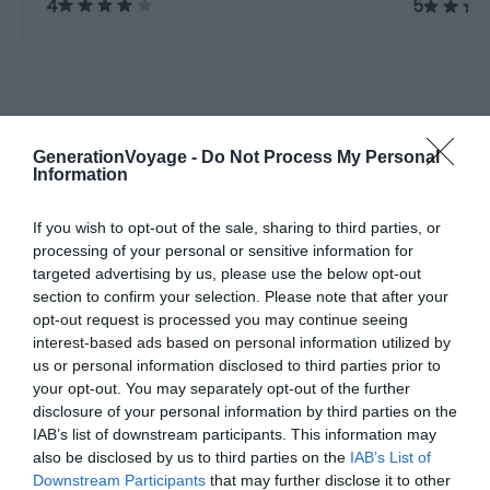
4
5
A la une
GenerationVoyage -
Do Not Process My Personal
Information
Incontournables
If you wish to opt-out of the sale, sharing to third parties, or
Les 13 plus beaux endroits à
processing of your personal or sensitive information for
visiter en Arménie
targeted advertising by us, please use the below opt-out
section to confirm your selection. Please note that after your
Pour aller plus loin
opt-out request is processed you may continue seeing
interest-based ads based on personal information utilized by
Inspiration
us or personal information disclosed to third parties prior to
your opt-out. You may separately opt-out of the further
Arménie : Initiation au pays des merveilles
disclosure of your personal information by third parties on the
Découvertes
Le 2 mai 2025
IAB’s list of downstream participants. This information may
Par Yann Losseau
also be disclosed by us to third parties on the
IAB’s List of
Downstream Participants
that may further disclose it to other