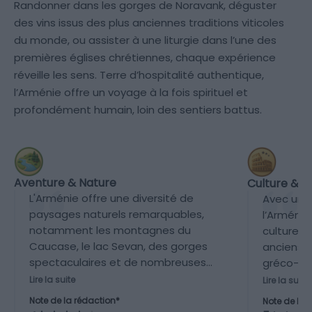
Randonner dans les gorges de Noravank, déguster
des vins issus des plus anciennes traditions viticoles
du monde, ou assister à une liturgie dans l’une des
premières églises chrétiennes, chaque expérience
réveille les sens. Terre d’hospitalité authentique,
l’Arménie offre un voyage à la fois spirituel et
profondément humain, loin des sentiers battus.
Aventure & Nature
Culture & P
L'Arménie offre une diversité de
Avec une 
paysages naturels remarquables,
l’Arméni
notamment les montagnes du
culturel 
Caucase, le lac Sevan, des gorges
anciens c
spectaculaires et de nombreuses
gréco-rom
possibilités de randonnées, trekking
religieus
Lire la suite
Lire la suite
et nature sauvage dans des
architect
Note de la rédaction*
Note de la 
régions reculées.
monde.