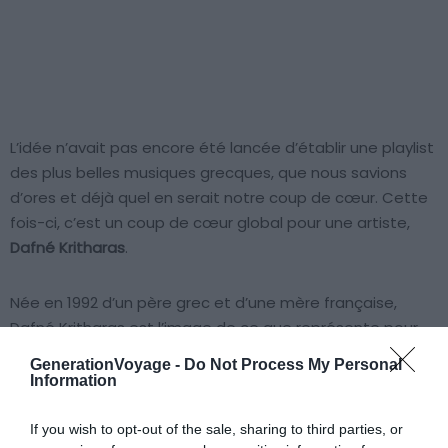
L’idée n’avait pas encore été lancée d’établir une playlist
des plus belles musiques grecques, que nous savions
d’ores et déjà quel en serait notre coup de cœur. Cette
fois-ci, c’est un coup de cœur global pour une artiste,
Dafné Kritharas
.
Née en 1992 d’un père grec et d’une mère française,
Dafné Kritharas est l’image de ce que représente pour
nous l’inspiration. Guidée par des sonorités tant
GenerationVoyage -
Do Not Process My Personal
grecques qu’espagnoles, chacun de ses morceaux est
Information
un métissage de cultures. Son album Djoyas de Mar
comprend d’ailleurs 7 musiques grecques et 5
If you wish to opt-out of the sale, sharing to third parties, or