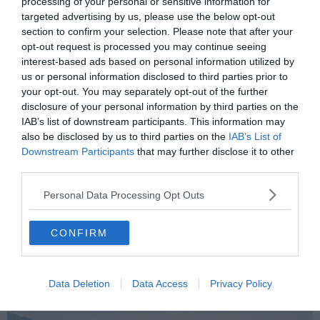
processing of your personal or sensitive information for
espagnoles.
targeted advertising by us, please use the below opt-out
section to confirm your selection. Please note that after your
Katinaki Mou Gia Sena
est l’expression de la perte d’un
opt-out request is processed you may continue seeing
être cher et d’une grande douleur. Pourtant, Dafné
interest-based ads based on personal information utilized by
us or personal information disclosed to third parties prior to
Krithiras insiste ici sur des allures dansantes, presque
your opt-out. You may separately opt-out of the further
joviales. On y retrouve d’ailleurs la touche de Naghib
disclosure of your personal information by third parties on the
Shanbehzadeh, l’un des plus grands talents de la
IAB’s list of downstream participants. This information may
percussion orientale. Nous ne pouvons d’ailleurs que vous
also be disclosed by us to third parties on the
IAB’s List of
conseiller le morceau
« Yar »
, où Naghib Shanbehzadeh
Downstream Participants
that may further disclose it to other
et Dafné Kritharas se retrouve dans une ambiance toute
third parties.
particulière…
Personal Data Processing Opt Outs
3. La musique traditionnelle grecque
CONFIRM
Data Deletion
Data Access
Privacy Policy