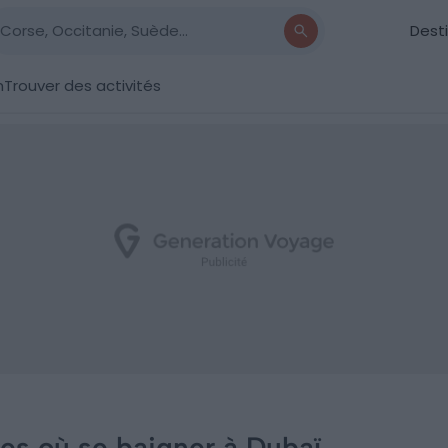
Dest
n
Trouver des activités
ges où se baigner à Dubaï