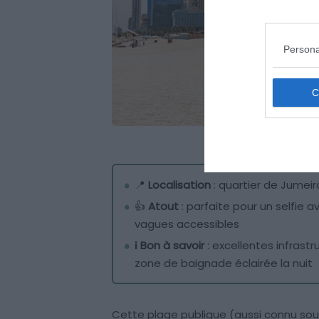
Persona
📍
Localisation
: quartier de Jumeir
👍
Atout
: parfaite pour un selfie a
vagues accessibles
ℹ️
Bon à savoir
: excellentes infrast
zone de baignade éclairée la nuit
Cette plage publique (aussi connu so