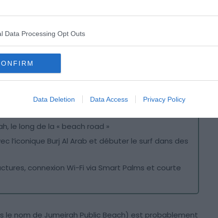
l Data Processing Opt Outs
CONFIRM
Crédit photo : Shutterstock – FabrikaSimf
Data Deletion
Data Access
Privacy Policy
ah, le long de la « beach road »
vec l’iconique Burj Al Arab et débuter le surf dans des
ructures, connexion Wi-Fi via Smart Palms et courte
us le nom de Jumeirah Public Beach) est probablement