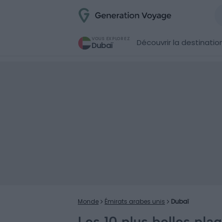
VOUS EXPLOREZ
Découvrir la destinatio
Dubaï
Monde
Émirats arabes unis
Dubaï
Les 10 plus belles pla