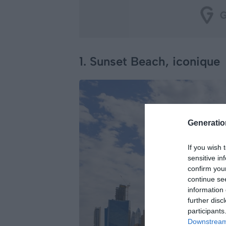
1. Sunset Beach, iconique
Generati
If you wish 
sensitive in
confirm you
continue se
information 
further disc
participants
Downstream 