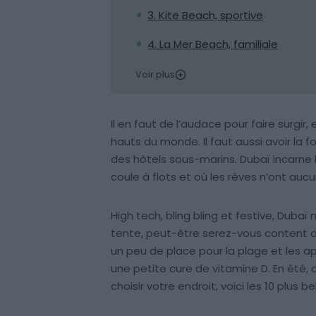
3. Kite Beach, sportive
4. La Mer Beach, familiale
Voir plus
Il en faut de l’audace pour faire surgir,
hauts du monde. Il faut aussi avoir la fo
des hôtels sous-marins. Dubaï incarne l
coule à flots et où les rêves n’ont aucu
High tech, bling bling et festive, Dubaï
tente, peut-être serez-vous content d’a
un peu de place pour la plage et les apr
une petite cure de vitamine D. En été, on
choisir votre endroit, voici les 10 plus b