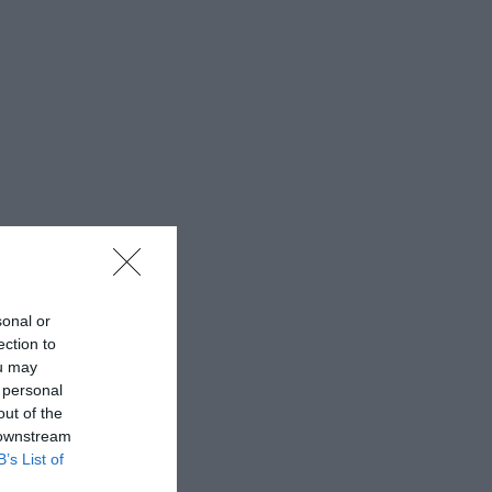
sonal or
ection to
ou may
 personal
out of the
 downstream
B’s List of