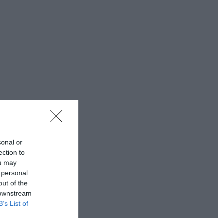
sonal or
ection to
ou may
 personal
out of the
 downstream
B’s List of