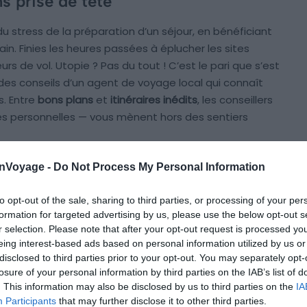
s prise de tête
u stress de la préparation d’un séjour, en bénéficiant
n. Finies les heures passées à éplucher les sites
rs de vol. Utopie ? Pas du tout ! C’est le pari que s’est
 des conseils d’un agent de voyage local qui connaît
s. Entre
bons plans
et
itinéraires inédits
, les conseillers
ces personnelles — vous mènent hors des sentiers
onVoyage -
Do Not Process My Personal Information
propose plusieurs
services complémentaires
qui visent à
 clics, sans se perdre des heures sur le net, vous
to opt-out of the sale, sharing to third parties, or processing of your per
 vol
,
commander un visa en ligne
et plus encore ! En
formation for targeted advertising by us, please use the below opt-out s
sir la destination qui vous fait vibrer et partir l’esprit
r selection. Please note that after your opt-out request is processed y
eing interest-based ads based on personal information utilized by us or
disclosed to third parties prior to your opt-out. You may separately opt-
losure of your personal information by third parties on the IAB’s list of
plier bagages dans la minute, direction l’aventure !
. This information may also be disclosed by us to third parties on the
IA
Participants
that may further disclose it to other third parties.