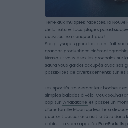
Terre aux multiples facettes, la Nouve
de la nature. Lacs, plages paradisiaques
activités ne manquent pas !
Ses paysages grandioses ont fait su
grandes productions cinématographiq
Narnia
. Et vous êtes les prochains sur l
saura vous garder occupés avec ses gr
possibilités de divertissements sur le
Les sportifs trouveront leur bonheur e
simples balades à vélo. Ceux souhaitan
cap sur
Whakatane
et passer un mome
d’une famille Maori qui leur fera découvr
pourront passer une nuit la tête dans 
cabine en verre appelée
PurePods
. Il