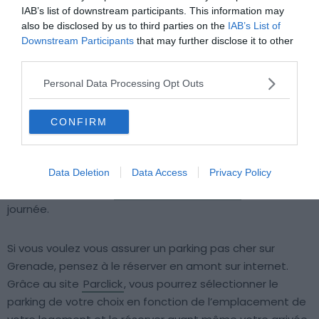
IAB’s list of downstream participants. This information may
also be disclosed by us to third parties on the
IAB’s List of
Downstream Participants
that may further disclose it to other
third parties.
Personal Data Processing Opt Outs
CONFIRM
Carte et prix des parkings à Grenade
Autre bon plan de parking pas cher à Grenade, tout près
Data Deletion
Data Access
Privacy Policy
de la rivière Genil, le
Parking APK2 Escolapios
est à 13€ la
journée.
Si vous voulez vous assurer un parking pas cher sur
Grenade, pensez à le réserver en amont sur internet.
Grâce au site
Parclick
, vous pourrez sélectionner le
parking de votre choix en fonction de l’emplacement de