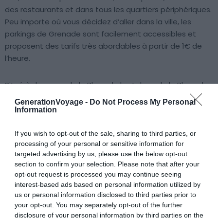
des restaurants et dans tous les quartiers périphériques.
Peu importe où vous décidez d’aller dans la ville, les
parkings de Grenade sont facilement accessibles et
proposent des tarifs très abordables à partir de 1€ de
l’heure.
Situé à deux pas de la Plaza de los Lobos, de la Plaza de
la Trinidad et seulement à 8 minutes à pied de la
GenerationVoyage -
Do Not Process My Personal
cathédrale se trouve le parking
AUSSA Hermanos
Information
Maristas
qui offre le tarif avantageux de 13€ la journée,
tout comme le
Parking Socratès
, un parking pas cher à
If you wish to opt-out of the sale, sharing to third parties, or
processing of your personal or sensitive information for
Grenade idéalement situé dans le centre ville, qui
targeted advertising by us, please use the below opt-out
propose une journée de stationnement à 11€.
section to confirm your selection. Please note that after your
opt-out request is processed you may continue seeing
interest-based ads based on personal information utilized by
us or personal information disclosed to third parties prior to
your opt-out. You may separately opt-out of the further
disclosure of your personal information by third parties on the