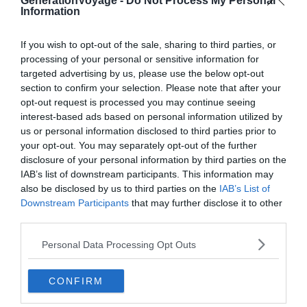
GenerationVoyage -
Do Not Process My Personal
parkings couverts
Information
Si vous décidez de visiter Bilbao en voiture, l’option la plus
If you wish to opt-out of the sale, sharing to third parties, or
pratique sera de trouver un parking idéalement situé en
processing of your personal or sensitive information for
centre ville. Rapides et économiques, les parkings de
targeted advertising by us, please use the below opt-out
Bilbao disposent d’horaires pratiques, d’une bonne
section to confirm your selection. Please note that after your
opt-out request is processed you may continue seeing
surveillance avec des caméras high-tech et se trouvent
interest-based ads based on personal information utilized by
à proximité de tous les monuments et points d’intérêts
us or personal information disclosed to third parties prior to
de la ville.
your opt-out. You may separately opt-out of the further
disclosure of your personal information by third parties on the
IAB’s list of downstream participants. This information may
Situé à deux pas de la Tour Iberdrola et du centre
also be disclosed by us to third parties on the
IAB’s List of
commercial Zubiarte, le
parking Plaza Euskadi
est le
Downstream Participants
that may further disclose it to other
point de chute idéal pour visiter le musée de
third parties.
Guggenheim, d’autant plus qu’il offre un tarif très
avantageux : 16€ la journée. Autre parking pas cher à
Personal Data Processing Opt Outs
Bilbao : le
Copark Palacio Euskalduna
est à 16,45€ la
journée et idéalement situé à côté du parc de Dona
CONFIRM
Casilda Iturrizar et du Musée maritime de la ria de Bilbao.