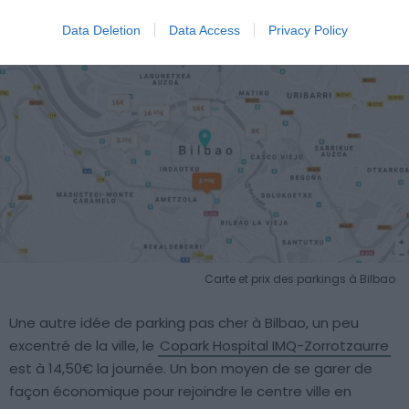
Data Deletion
Data Access
Privacy Policy
Carte et prix des parkings à Bilbao
Une autre idée de parking pas cher à Bilbao, un peu
excentré de la ville, le
Copark Hospital IMQ-Zorrotzaurre
est à 14,50€ la journée. Un bon moyen de se garer de
façon économique pour rejoindre le centre ville en