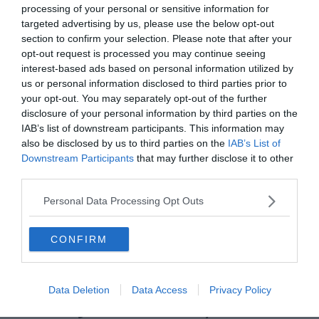
plusieurs expéditions anthropologiques pour s’approcher
processing of your personal or sensitive information for
des Sentinelles. Lui et son équipe sont les seuls à ce jour
targeted advertising by us, please use the below opt-out
à avoir pu entrer en contact avec la tribu indigène. Mais
section to confirm your selection. Please note that after your
opt-out request is processed you may continue seeing
pour cela, il lui a fallu plusieurs essais répartis sur 30 ans.
interest-based ads based on personal information utilized by
« On ne sait pas pourquoi, soudain, ils ont décidé de
us or personal information disclosed to third parties prior to
baisser les armes »
, raconte-t-il étonné. Pour pénétrer
your opt-out. You may separately opt-out of the further
dans l’antre des Sentinelles, l’équipe de Pandit avait dû
disclosure of your personal information by third parties on the
retirer ses vêtements et s’accoutumer aux traditions
IAB’s list of downstream participants. This information may
also be disclosed by us to third parties on the
IAB’s List of
locales. L’expédition avait été filmée :
Downstream Participants
that may further disclose it to other
third parties.
Selon l’universitaire, le peuple n’est pas cannibale et n’a
pas de chef de tribu, contrairement aux idées reçues.
Personal Data Processing Opt Outs
CONFIRM
Data Deletion
Data Access
Privacy Policy
Le Boeing 777 de la Malaysia Airlines