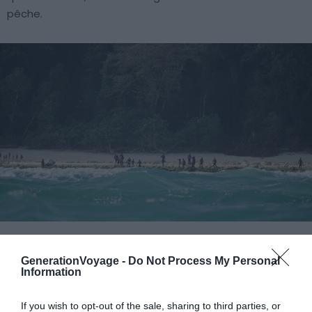
pêche.
Crédit photo:
Daily Mail Online
GenerationVoyage -
Do Not Process My Personal
Information
Dans un article publié en 1993 dans
The Independant
, on
y apprend que Trilokinath Pandit, un universitaire, a mené
If you wish to opt-out of the sale, sharing to third parties, or