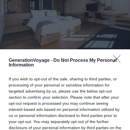
Crédit photo :
Booking
GenerationVoyage -
Do Not Process My Personal
Information
Atouts de l’hôtel :
le bâtiment historique, la
If you wish to opt-out of the sale, sharing to third parties, or
décoration soignée, les piscines, le spa
processing of your personal or sensitive information for
targeted advertising by us, please use the below opt-out
Budget :
€€€€
section to confirm your selection. Please note that after your
Prestation :
★★★★
opt-out request is processed you may continue seeing
interest-based ads based on personal information utilized by
us or personal information disclosed to third parties prior to
Niché dans un spectaculaire monastère renaissance de
your opt-out. You may separately opt-out of the further
La Canée, ce petit hôtel haut de gamme est une très
disclosure of your personal information by third parties on the