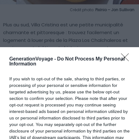
Crédit photo:
Pixinio – Jon Sullivan
Plus au sud, Villa Cristina est une petite municipalité
charmante et pittoresque : trouvez facilement un
logement à louer près de la Plaza Los Chalchaleros et
ses imposants bâtiments historiques, ou partez
déguster un hot-dog au chimichurri (condiment pimenté
GenerationVoyage -
Do Not Process My Personal
typique de la région) dans les nombreuses échoppes
Information
ouvertes jour et nuit qui en distribuent pour un prix
modique.
If you wish to opt-out of the sale, sharing to third parties, or
processing of your personal or sensitive information for
targeted advertising by us, please use the below opt-out
section to confirm your selection. Please note that after your
Trouver un hôtel à Villa Cristina
opt-out request is processed you may continue seeing
interest-based ads based on personal information utilized by
San Lorenzo
us or personal information disclosed to third parties prior to
your opt-out. You may separately opt-out of the further
disclosure of your personal information by third parties on the
IAB’s list of downstream participants. This information may