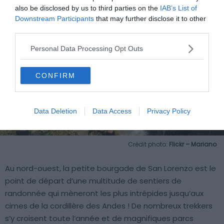
also be disclosed by us to third parties on the
IAB’s List of
Downstream Participants
that may further disclose it to other
third parties.
Personal Data Processing Opt Outs
CONFIRM
Data Deletion
Data Access
Privacy Policy
Crédit photo:
Flickr – Mariano
Au nord-ouest, la petite bourgade de San Lorenzo est le
point de départ d’une multitude de sentiers de
randonnée qui mèneront les plus intrépides jusqu’aux
cimes de la cordillère des Andes ! De nombreux trekkers
s’y croisent toute l’année et de magnifiques parcs