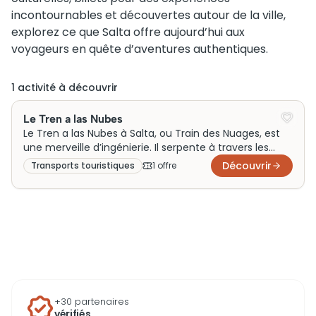
incontournables et découvertes autour de la ville,
explorez ce que Salta offre aujourd’hui aux
voyageurs en quête d’aventures authentiques.
1
activité
à découvrir
Le Tren a las Nubes
Le Tren a las Nubes à Salta, ou Train des Nuages, est
une merveille d’ingénierie. Il serpente à travers les
Andes jusqu’à 4 220 mètres d’altitude. Conçu à
Découvrir
Transports touristiques
1
offre
l’origine pour relier les villages reculés, ce train
historique est aujourd’hui devenu une attraction
touristique incontournable. Les paysages
époustouflants qu’il offre en chemin attirent des
milliers de passagers chaque année. Réservez vos
billets, grimpez à bord et profitez d’un voyage
suspendu entre ciel et montagnes !
+30 partenaires
vérifiés