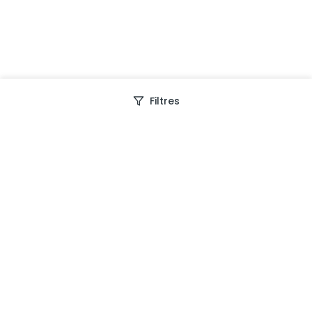
Filtres
Depuis 2013, Generation Voyage vous fait découvrir
des expériences mémorables et vous guide pour les
vivre pleinement.