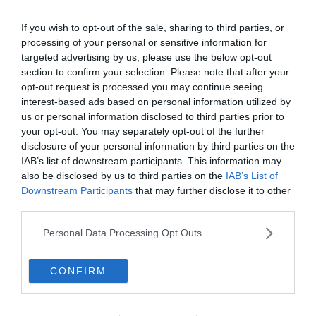
If you wish to opt-out of the sale, sharing to third parties, or
processing of your personal or sensitive information for
targeted advertising by us, please use the below opt-out
section to confirm your selection. Please note that after your
opt-out request is processed you may continue seeing
Crédit photo: Maxpixel – Sony Ilce-6000
interest-based ads based on personal information utilized by
us or personal information disclosed to third parties prior to
Sliema est l’une des villes clichées de Malte, située à
your opt-out. You may separately opt-out of the further
quelques minutes en ferry de La Valette. Pourtant, elle
disclosure of your personal information by third parties on the
abrite de nombreux hôtels en bord de mer et c’est la
IAB’s list of downstream participants. This information may
also be disclosed by us to third parties on the
IAB’s List of
ville la plus prisée des touristes. Ceux en quête de calme
Downstream Participants
that may further disclose it to other
et d’authenticité préféreront s’en éloigner. Sliema est la
third parties.
ville la plus dynamique de l’île de Malte. Ancien port de
pêche, on la visite pour
Black Pearl
et le
Fort Tigné
. C’est
Personal Data Processing Opt Outs
l’un des quartiers où dormir à La Valette quand on est un
amoureux du shopping, des bars et de la fête.
CONFIRM