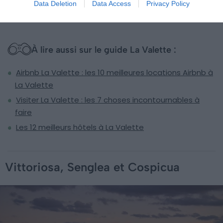
Trouver un hôtel à Sliema
Data Deletion
Data Access
Privacy Policy
À lire aussi sur le guide La Valette :
Airbnb La Valette : les 10 meilleures locations Airbnb à
La Valette
Visiter La Valette : les 7 choses incontournables à
faire
Les 12 meilleurs hôtels à La Valette
Vittoriosa, Senglea et Cospicua