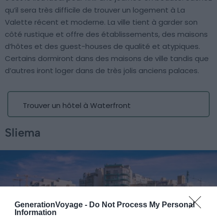
qu’il sera très difficile de trouver un logement à La
Valette récent et moderne. La ville tient à garder son
côté rustique et offre des établissements, des maisons
d’hôtes et des guest-houses de qualité et atypiques.
Certains dormiront dans des maisons de ville tandis que
d’autres iront loger dans de très jolis anciens palaces.
Trouver un hôtel à Waterfront
Sliema
GenerationVoyage -
Do Not Process My Personal
Information