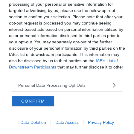
souvent en vacances comme la
Grèce
(253€) ou
processing of your personal or sensitive information for
encore l’
Espagne
(236€). La France, elle, se trouve en fin
targeted advertising by us, please use the below opt-out
section to confirm your selection. Please note that after your
de premier tiers du classement avec 177€ la nuitée.
opt-out request is processed you may continue seeing
interest-based ads based on personal information utilized by
La Grèce et l’Espagne sont devenus un
us or personal information disclosed to third parties prior to
your opt-out. You may separately opt-out of the further
marché de luxe en Europe
disclosure of your personal information by third parties on the
IAB’s list of downstream participants. This information may
Selon ce rapport d’AirDNA, les cieux ensoleillés de la
also be disclosed by us to third parties on the
IAB’s List of
Grèce ne sont plus seulement synonymes de détente
Downstream Participants
that may further disclose it to other
mais aussi de prestiges coûteux. Avec un
accroissement
third parties.
de la demande de 17%
pour la saison estivale, la Grèce
Personal Data Processing Opt Outs
se positionne comme la quatrième destination la plus
chère d’Europe avec un prix moyen des locations à
253
CONFIRM
euros la nuit
.
L’Espagne qui clôt le top cinq montre le signe indubitable
Data Deletion
Data Access
Privacy Policy
que la Méditerranée est plus prisée que jamais. Cette