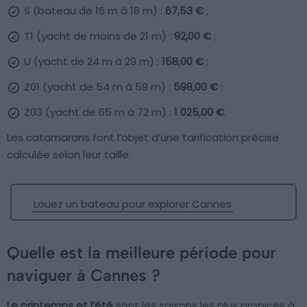
S (bateau de 16 m à 18 m) :
67,53 €
;
T1 (yacht de moins de 21 m) :
92,00 €
;
U (yacht de 24 m à 29 m) :
158,00 €
;
Z01 (yacht de 54 m à 59 m) :
598,00 €
;
Z03 (yacht de 65 m à 72 m) :
1 025,00 €
.
Les catamarans font l’objet d’une tarification précise
calculée selon leur taille.
Louez un bateau pour explorer Cannes
Quelle est la meilleure période pour
naviguer à Cannes ?
Le printemps et l’été
sont les saisons les plus propices à