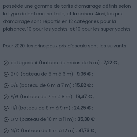
possède une gamme de tarifs d’amarrage définis selon
le type de bateau, sa taille, et la saison. Ainsi, les prix
d’amarrage sont répartis en 12 catégories pour la
plaisance, 10 pour les yachts, et 10 pour les super yachts.
Pour 2020, les principaux prix d’escale sont les suivants :
catégorie A (bateau de moins de 5 m) :
7,22 €
;
B/C (bateau de 5 m à 6 m) :
9,96 €
;
D/E (bateau de 6 m à 7 m) :
15,82 €
;
F/G (bateau de 7 m à 8 m) :
19,47 €
;
H/I (bateau de 8 m à 9 m) :
24,25 €
;
L/M (bateau de 10 m à 11 m) :
35,38 €
;
N/O (bateau de 11 m à 12 m) :
41,73 €
;