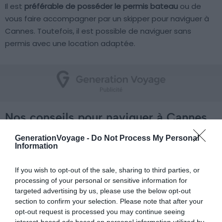
Il est
préférable de posséder le permis bateau
ou de
vous faire accompagner par un skipper pour naviguer à
Cannes. Toutefois, il est possible de naviguer sans
permis avec une location adaptée.
Nos conseils pour naviguer à Cannes
GenerationVoyage -
Do Not Process My Personal
Information
If you wish to opt-out of the sale, sharing to third parties, or
processing of your personal or sensitive information for
targeted advertising by us, please use the below opt-out
section to confirm your selection. Please note that after your
opt-out request is processed you may continue seeing
interest-based ads based on personal information utilized by