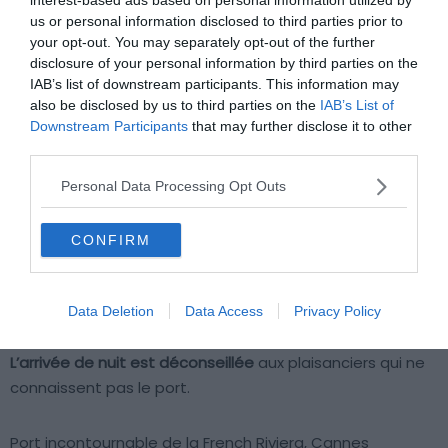
us or personal information disclosed to third parties prior to
your opt-out. You may separately opt-out of the further
disclosure of your personal information by third parties on the
IAB’s list of downstream participants. This information may
also be disclosed by us to third parties on the
IAB’s List of
Downstream Participants
that may further disclose it to other
Crédit photo : Shutterstock – IR Stone
third parties.
En plein cœur de la ville, le port de Cannes possède
592
Personal Data Processing Opt Outs
places
dédiées à l’escale de plaisance,
97 places
pour le
yachting, et accueille les bateaux jusqu’à 140 mètres de
CONFIRM
long. Il est accessible en passant par la jetée West et la
tourelle du Sécan, et bénéficie d’une situation à l’abri des
vents, à l’exception des vents d’Est.
Data Deletion
Data Access
Privacy Policy
L’arrivée de nuit est déconseillée
aux plaisanciers qui ne
connaissent pas le port.
Port incontournable de la French Riviera, Cannes