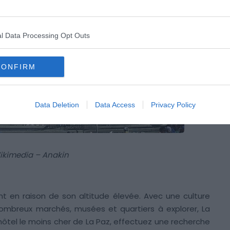
l Data Processing Opt Outs
CONFIRM
Data Deletion
Data Access
Privacy Policy
ikimedia – Anakin
nt en raison de son altitude élevée. Avec une culture
mbreux marchés, musées et quartiers à explorer, La
’hôtel le moins cher de La Paz, effectuez une recherche