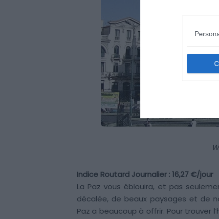
Persona
W
Indice Routard Journalier : 16,27 €/jour
La Paz vous éblouira, et pas seuleme
décalée, de beaux paysages et de no
Paz a beaucoup à offrir. Pour trouver l