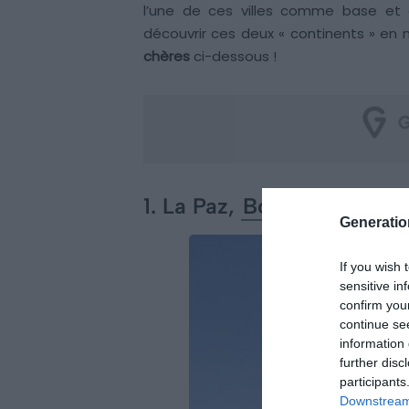
l’une de ces villes comme base et e
découvrir ces deux « continents » en
chères
ci-dessous !
1. La Paz,
Bolivie
Generati
If you wish 
sensitive in
confirm you
continue se
information 
further disc
participants
Downstream 