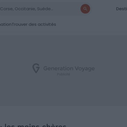
Dest
nation
Trouver des activités
 » les moins chères