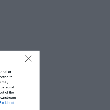
sonal or
ection to
ou may
 personal
out of the
 downstream
B’s List of