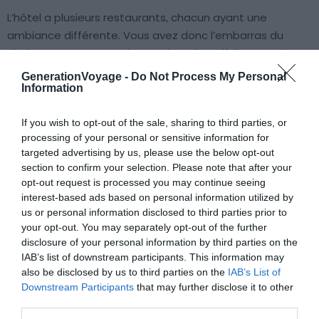
L’hôtel a plusieurs restaurants, chacun ayant une
ambiance différente. Vous avez donc l’embarras du
choix pour vos repas. Si vous aimez le golf, il y a aussi un
parcours de 18 trous. Et si vous êtes un
fan de la nature
,
GenerationVoyage -
Do Not Process My Personal
vous ne serez pas déçu. Que ce soit la nage en rivière, la
Information
randonnée ou la pêche, il y a de nombreuses manières
If you wish to opt-out of the sale, sharing to third parties, or
de profiter de la beauté des alentours.
processing of your personal or sensitive information for
targeted advertising by us, please use the below opt-out
section to confirm your selection. Please note that after your
opt-out request is processed you may continue seeing
À lire aussi sur le guide Les hôtels de luxe
interest-based ads based on personal information utilized by
en Europe :
us or personal information disclosed to third parties prior to
Les 15 meilleurs hôtels de luxe dans chaque pays
your opt-out. You may separately opt-out of the further
disclosure of your personal information by third parties on the
d'Europe
IAB’s list of downstream participants. This information may
Le classement des 10 meilleurs hôtels de luxe
also be disclosed by us to third parties on the
IAB’s List of
d'Europe
Downstream Participants
that may further disclose it to other
third parties.
Les 5 plus belles chambres d'hôtels de luxe d'Europe