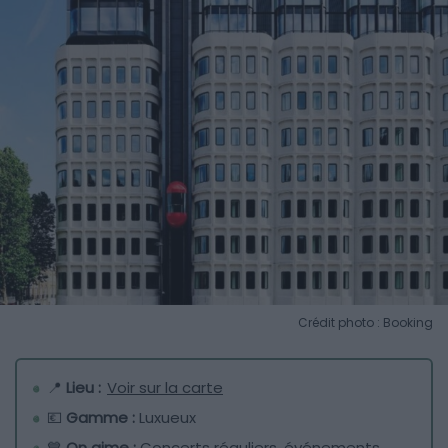
Crédit photo : Booking
📍
Lieu :
Voir sur la carte
💶
Gamme :
Luxueux
💙
On aime :
Concerts réguliers, événements