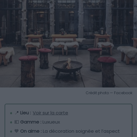
Crédit photo — Facebook
📍
Lieu :
Voir sur la carte
💶
Gamme :
Luxueux
💙
On aime :
La décoration soignée et l’aspect