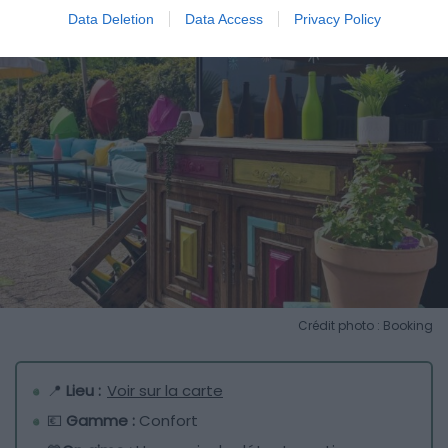
Data Deletion
Data Access
Privacy Policy
Crédit photo : Booking
📍
Lieu :
Voir sur la carte
💶
Gamme :
Confort