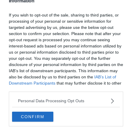
Information
If you wish to opt-out of the sale, sharing to third parties, or
processing of your personal or sensitive information for
À lire aussi sur le guide Reims :
targeted advertising by us, please use the below opt-out
section to confirm your selection. Please note that after your
Visiter Reims : les 8 choses incontournables à faire
opt-out request is processed you may continue seeing
Les 6 meilleurs hôtels à Reims
interest-based ads based on personal information utilized by
us or personal information disclosed to third parties prior to
Dans quel quartier loger à Reims ?
your opt-out. You may separately opt-out of the further
Airbnb Reims : les meilleurs appartements Airbnb à
disclosure of your personal information by third parties on the
Reims
IAB’s list of downstream participants. This information may
also be disclosed by us to third parties on the
IAB’s List of
Downstream Participants
that may further disclose it to other
third parties.
Mercure Reims Parc Des Expositions :
Personal Data Processing Opt Outs
un décor original aux saveurs
régionales
CONFIRM