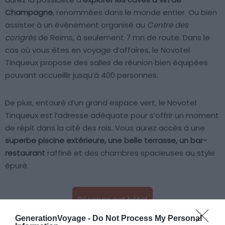
Champagne
, renommées dans le monde entier. Ou bien
assister à un événement organisé au
Centre des
congrès
de Reims, à seulement 7 mn de route. Dans le
cas où vous êtes en voyage d’affaires, le Novotel
Tinqueux propose des salles de réunion bien équipées
pouvant accueillir jusqu’à 400 personnes.
De plus, entouré d’un grand espace vert, le Novotel
Tinqueux est l’adresse adéquate pour s’offrir un moment
de répit dans la cité des rois. Vous aurez accès à une
superbe piscine extérieure, une belle terrasse, un bar-
restaurant
raffiné et des chambres spacieuses au style
épuré.
Réserver cet hôtel
GenerationVoyage -
Do Not Process My Personal