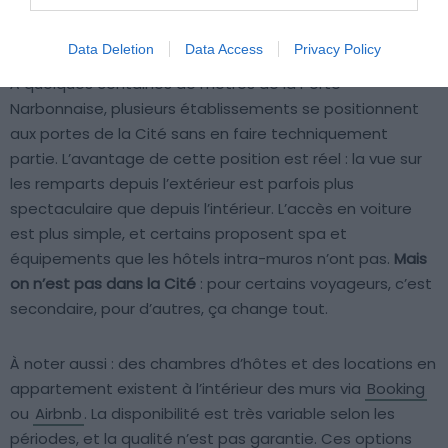
Crédit photo : Wikimédia – Jean-Christophe BENOIST
Data Deletion
Data Access
Privacy Policy
À quelques centaines de mètres de la Porte
Narbonnaise, plusieurs établissements se positionnent
aux portes de la Cité sans en faire techniquement
partie. L’avantage de cette position est réel : la vue sur
les remparts depuis l’extérieur est parfois plus
spectaculaire que depuis l’intérieur. L’accès en voiture
est plus simple, et certains proposent spa et
équipements que les hôtels intra-muros n’ont pas.
Mais
on n’est pas dans la Cité
: pour certains voyageurs, c’est
secondaire, pour d’autres, ça change tout.
À noter aussi : des chambres d’hôtes et des locations en
appartement existent à l’intérieur des murs via
Booking
ou
Airbnb
. La disponibilité est très variable selon les
périodes, et la qualité n’est pas garantie. Ces options