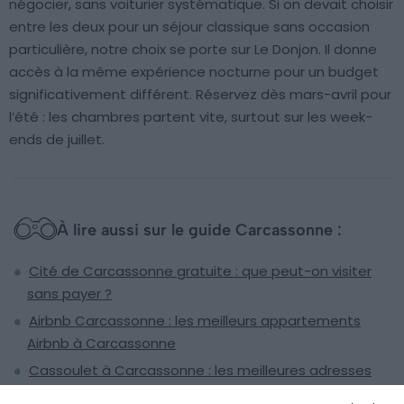
négocier, sans voiturier systématique. Si on devait choisir
entre les deux pour un séjour classique sans occasion
particulière, notre choix se porte sur Le Donjon. Il donne
accès à la même expérience nocturne pour un budget
significativement différent. Réservez dès mars-avril pour
l’été : les chambres partent vite, surtout sur les week-
ends de juillet.
À lire aussi sur le guide Carcassonne :
Cité de Carcassonne gratuite : que peut-on visiter
sans payer ?
Airbnb Carcassonne : les meilleurs appartements
Airbnb à Carcassonne
Cassoulet à Carcassonne : les meilleures adresses
près de la Cité médiévale