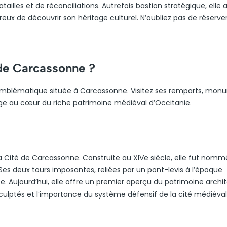
ailles et de réconciliations. Autrefois bastion stratégique, elle a
sireux de découvrir son héritage culturel. N’oubliez pas de réserve
 de Carcassonne ?
 emblématique située à Carcassonne. Visitez ses remparts, mo
age au cœur du riche patrimoine médiéval d’Occitanie.
 la Cité de Carcassonne. Construite au XIVe siècle, elle fut nom
Ses deux tours imposantes, reliées par un pont-levis à l’époque
e. Aujourd’hui, elle offre un premier aperçu du patrimoine archi
 sculptés et l’importance du système défensif de la cité médiéval