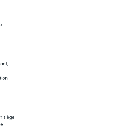
se
ant,
tion
n siège
ne