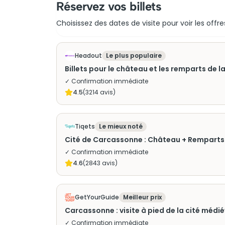
Réservez vos billets
Choisissez des dates de visite pour voir les offre
Headout
Le plus populaire
Billets pour le château et les remparts de 
✓ Confirmation immédiate
4.5
(
3214
avis)
Tiqets
Le mieux noté
Cité de Carcassonne : Château + Remparts
✓ Confirmation immédiate
4.6
(
2843
avis)
GetYourGuide
Meilleur prix
Carcassonne : visite à pied de la cité médié
✓ Confirmation immédiate