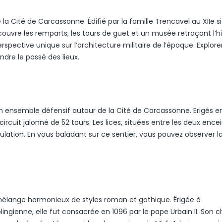
 Cité de Carcassonne. Édifié par la famille Trencavel au XIIe siè
couvre les remparts, les tours de guet et un musée retraçant l’hi
rspective unique sur l’architecture militaire de l’époque. Explore
dre le passé des lieux.
 un ensemble défensif autour de la Cité de Carcassonne. Erigés en
 circuit jalonné de 52 tours. Les lices, situées entre les deux ence
culation. En vous baladant sur ce sentier, vous pouvez observer l
 mélange harmonieux de styles roman et gothique. Érigée à
ngienne, elle fut consacrée en 1096 par le pape Urbain II. Son 