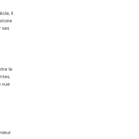
cle, il
stoire
r ses
tre le
intes,
a vue
chœur