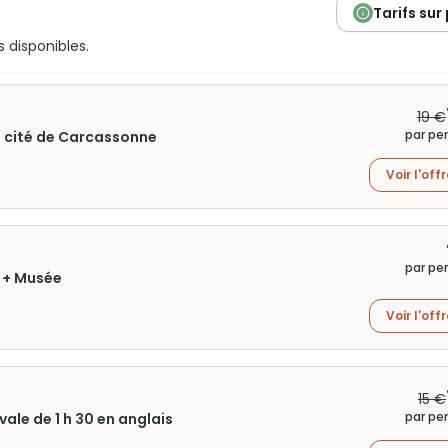
Tarifs sur
s disponibles.
19 €
par pe
la cité de Carcassonne
Voir l'off
par pe
 + Musée
Voir l'off
15 €
par pe
vale de 1 h 30 en anglais