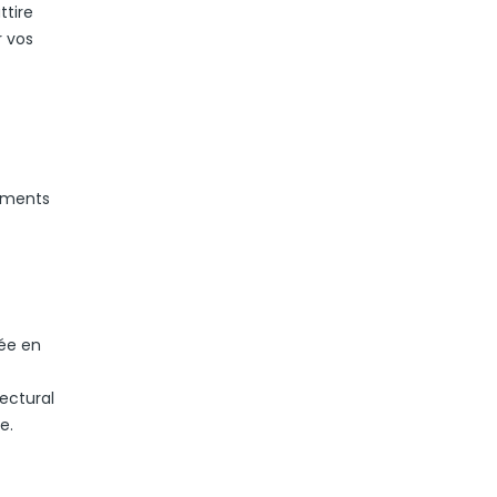
ttire
r vos
numents
mée en
tectural
e.