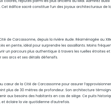
raux colorés, réputés parmi les plus anciens du Midi. Admirez aussi
et édifice sacré constitue l’un des joyaux architecturaux de la 
Cité de Carcassonne, depuis la rivière Aude. Réaménagée au XIIIe
ès en pente, idéal pour surprendre les assaillants. Moins fréque
ir un parcours plus authentique à travers les ruelles étroites et 
ses arcs et ses détails défensifs.
e au cœur de la Cité de Carcassonne pour assurer l’approvisionn
atteint plus de 30 mètres de profondeur. Son architecture témoig
enir aux besoins des habitants en cas de siège. Ce puits histori
 et éclaire la vie quotidienne d’autrefois.