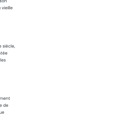
 son
vieille
 siècle,
ntée
les
ement
ne de
que