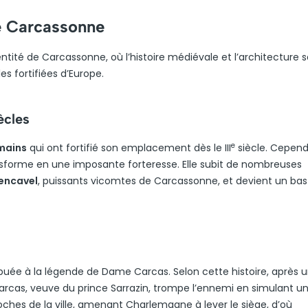
de Carcassonne
entité de Carcassonne, où l’histoire médiévale et l’architecture 
es fortifiées d’Europe.
ècles
e
mains
qui ont fortifié son emplacement dès le III
siècle. Cepend
ansforme en une imposante forteresse. Elle subit de nombreuses
encavel
, puissants vicomtes de Carcassonne, et devient un bas
buée à la légende de Dame Carcas. Selon cette histoire, après u
cas, veuve du prince Sarrazin, trompe l’ennemi en simulant u
oches de la ville, amenant Charlemagne à lever le siège, d’où