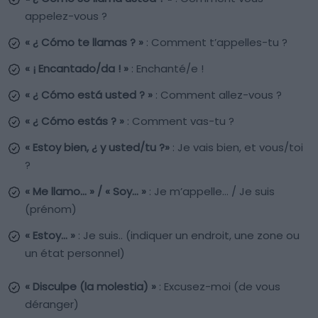
appelez-vous ?
« ¿ Cómo te llamas ? »
: Comment t’appelles-tu ?
« ¡ Encantado/da ! »
: Enchanté/e !
« ¿ Cómo está usted ? »
: Comment allez-vous ?
« ¿ Cómo estás ? »
: Comment vas-tu ?
« Estoy bien, ¿ y usted/tu ?»
: Je vais bien, et vous/toi
?
« Me llamo… » / « Soy… »
: Je m’appelle… / Je suis
(prénom)
« Estoy… »
: Je suis.. (indiquer un endroit, une zone ou
un état personnel)
« Disculpe (la molestia) »
: Excusez-moi (de vous
déranger)