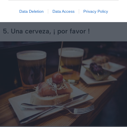
« ¿ Dónde se encuentran los servicios ? »
: Où se
Data Deletion
Data Access
Privacy Policy
trouvent les toilettes ?
5. Una cerveza, ¡ por favor !