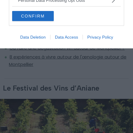
Personal Data Processing Opt Outs
À lire aussi sur le guide Montpellier autour
du vin :
CONFIRM
8 châteaux et folies de Montpellier à visiter
8 villages viticoles emblématiques autour de
Data Deletion
Data Access
Privacy Policy
Montpellier
Où faire une dégustation vin autour de Montpellier ?
8 expériences à vivre autour de l'œnologie autour de
Montpellier
Le Festival des Vins d’Aniane