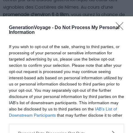
vignobles des Costières de Nîmes. Au cours d’une
promenade d’environ 6 à 8km
, vous aurez la chance de
parcourir des domaines viticoles qui changent chaque
GenerationVoyage -
Do Not Process My Personal
année.
Information
Sur place, vous pourrez vous arrêter aux stands de
If you wish to opt-out of the sale, sharing to third parties, or
dégustation pour savourer les vins de l’appellation
processing of your personal or sensitive information for
targeted advertising by us, please use the below opt-out
Costières de Nîmes, tels que
Mourgues du Grés
,
section to confirm your selection. Please note that after your
Château Beaubois
ou
Terres des Chardons
. Vous aurez
opt-out request is processed you may continue seeing
également l’opportunité de
goûter à des plats préparés
interest-based ads based on personal information utilized by
par le célèbre chef étoilé Sébastien Bras
, qui sera mis à
us or personal information disclosed to third parties prior to
l’honneur en 2023. Cette expérience envoûtante se
your opt-out. You may separately opt-out of the further
disclosure of your personal information by third parties on the
déroule au mois de juin, au beau milieu des vignes, où
IAB’s list of downstream participants. This information may
vous pourrez profiter d’une ambiance conviviale et de
also be disclosed by us to third parties on the
IAB’s List of
plaisirs gustatifs exquis.
Downstream Participants
that may further disclose it to other
third parties.