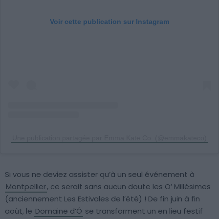
Voir cette publication sur Instagram
Une publication partagée par Emma Kate Co. (@emmakateco)
Si vous ne deviez assister qu’à un seul événement à
Montpellier
, ce serait sans aucun doute les O’ Millésimes
(anciennement Les Estivales de l’été) ! De fin juin à fin
août, le
Domaine d’Ô
se transforment un en lieu festif