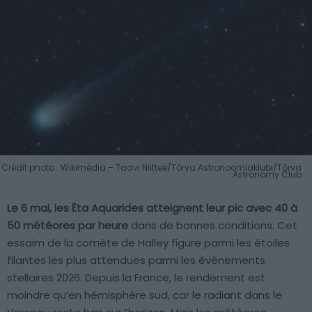
Crédit photo : Wikimédia – Taavi Niittee/Tõrva Astronoomiaklubi/Tõrva
Astronomy Club
Le 6 mai, les Êta Aquarides atteignent leur pic avec 40 à
50 météores par heure
dans de bonnes conditions. Cet
essaim de la comète de Halley figure parmi les étoiles
filantes les plus attendues parmi les évènements
stellaires 2026. Depuis la France, le rendement est
moindre qu’en hémisphère sud, car le radiant dans le