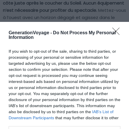
côte juste après le coucher du Soleil. Aucun équipement
n’est nécessaire pour profiter du spectacle.
Mettez-vous
à l’ouest avec un horizon dégagé et agissez dans le
premier quart d’heure après le crépuscule. C’est aussi
l’un des sujets les plus accessibles pour la photo de
GenerationVoyage -
Do Not Process My Personal
Information
paysage nocturne.
If you wish to opt-out of the sale, sharing to third parties, or
Le 17 juin, le croissant lunaire s’insère entre Vénus et
processing of your personal or sensitive information for
Jupiter. Cen tableau à trois est à observer dès le
targeted advertising by us, please use the below opt-out
crépuscule. Vous pouvez le photographier facilement
section to confirm your selection. Please note that after your
opt-out request is processed you may continue seeing
avec un simple smartphone stabilisé. Le 19 juin, la Lune
interest-based ads based on personal information utilized by
occulte Régulus. Elle passe devant l’étoile principale du
us or personal information disclosed to third parties prior to
Lion, un phénomène visible depuis la France aux jumelles
your opt-out. You may separately opt-out of the further
et au télescope. Le solstice d’été le 21 juin signe la nuit la
disclosure of your personal information by third parties on the
plus courte de l’année. Mais la nouvelle Lune du 15 juin
IAB’s list of downstream participants. This information may
offre la meilleure fenêtre ciel profond avant que les nuits
also be disclosed by us to third parties on the
IAB’s List of
Downstream Participants
that may further disclose it to other
rallongent.
third parties.