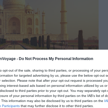
onVoyage -
Do Not Process My Personal Information
to opt-out of the sale, sharing to third parties, or processing of your per
formation for targeted advertising by us, please use the below opt-out s
r selection. Please note that after your opt-out request is processed y
eing interest-based ads based on personal information utilized by us or
disclosed to third parties prior to your opt-out. You may separately opt-
Crédit photo : Shutterstock – YURY TARANIK
losure of your personal information by third parties on the IAB’s list of
. This information may also be disclosed by us to third parties on the
IA
aj Mahal, mausolée en marbre blanc symbole éternel
Participants
that may further disclose it to other third parties.