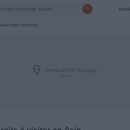
Dest
uver des activités
oits à visiter en Asie