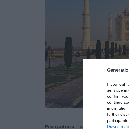
Generati
If you wish 
sensitive in
confirm you
continue se
information 
further disc
participants
Pourquoi nous l’avons sélectionné :
Le T
Downstream 