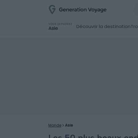
VOUS EXPLOREZ
Découvrir la destination
Tro
Asie
Monde
Asie
Les 50 plus beaux endr