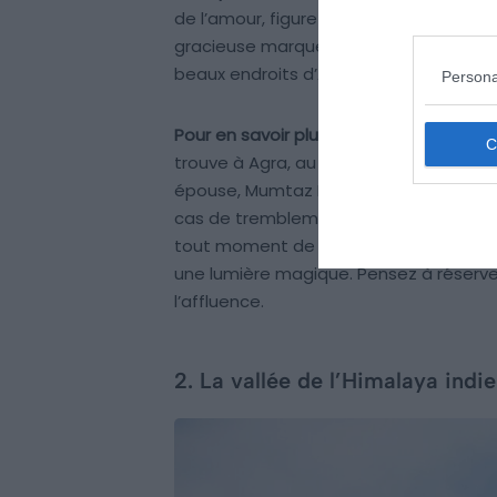
de l’amour, figure parmi les monumen
gracieuse marque profondément tous ceux
beaux endroits d’Asie.
Persona
Pour en savoir plus :
Construit sous l’em
trouve à Agra, au bord de la rivière 
épouse, Mumtaz Mahal. Les quatre minar
cas de tremblement de terre. Admirez 
tout moment de la journée, mais souven
une lumière magique. Pensez à réserver 
l’affluence.
2. La vallée de l’Himalaya indi