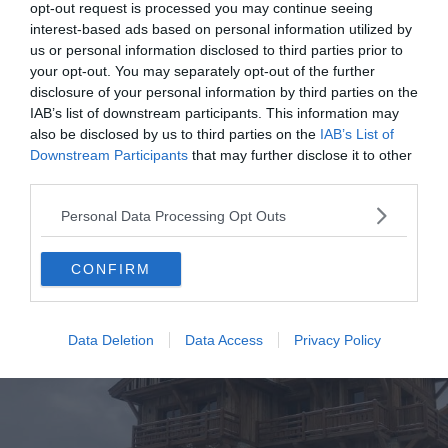
Airbnb Font-Romeu : les meilleures locations Airbnb à
opt-out request is processed you may continue seeing
Font-Romeu
interest-based ads based on personal information utilized by
us or personal information disclosed to third parties prior to
Les 8 meilleurs hôtels à Font-Romeu
your opt-out. You may separately opt-out of the further
Les 12 plus beaux chalets à louer à Pyrénées 2000
disclosure of your personal information by third parties on the
IAB’s list of downstream participants. This information may
also be disclosed by us to third parties on the
IAB’s List of
Downstream Participants
that may further disclose it to other
4. Chalet démesuré à Font-Romeu
third parties.
Personal Data Processing Opt Outs
Voir ce logement
CONFIRM
Data Deletion
Data Access
Privacy Policy