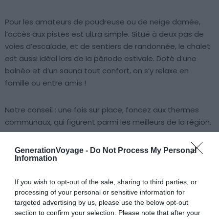
Pour les amateurs de poudreuse ou de neige damée,
l’accès aux pistes est ultra simple. Situé à deux pas de
voies d’escalade, et de sentiers de randonnée, le chalet
est aussi idéal lors de la période estivale. Doté d’une
balnéo et d’un sauna tout confort, on s’y relaxe en
famille ou entre amis !
Notre conseil : une fois sur place, foncez aux thermes
communaux, qui figurent parmi les meilleurs de la région.
GenerationVoyage -
Do Not Process My Personal
Information
À lire aussi sur le guide Font-Romeu :
If you wish to opt-out of the sale, sharing to third parties, or
Visiter Font-Romeu : les 10 choses incontournables à
processing of your personal or sensitive information for
targeted advertising by us, please use the below opt-out
faire
section to confirm your selection. Please note that after your