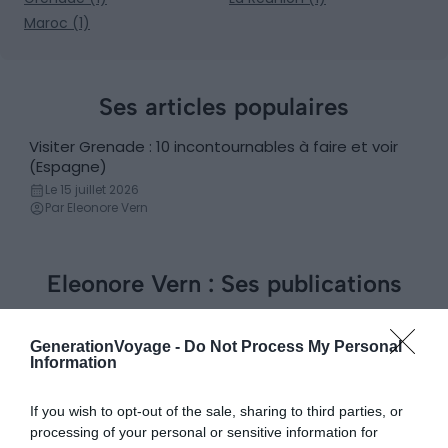
Maroc (1)
Ses articles populaires
Visiter Grenade : 10 incontournables à faire et voir
Incontournables
(Espagne)
Le 15 juillet 2026
Par Eleonore Vern
Eleonore Vern : Ses publications
Visiter Grenade : 10 incontournables à faire et voir
Incontournables
(Espagne)
GenerationVoyage -
Do Not Process My Personal
Information
Le 15 juillet 2026
Par Eleonore Vern
If you wish to opt-out of the sale, sharing to third parties, or
processing of your personal or sensitive information for
Visite virtuelle de l’île de La Réunion avec Google