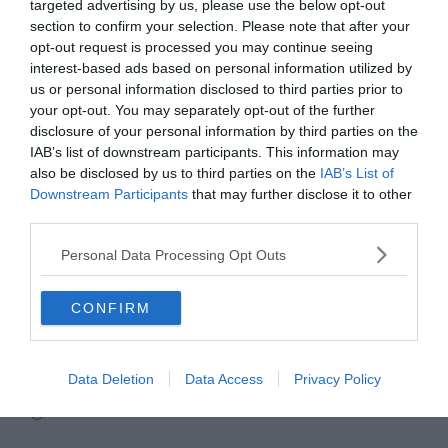
targeted advertising by us, please use the below opt-out
Découvertes
Street View
section to confirm your selection. Please note that after your
Le 25 avril 2025
opt-out request is processed you may continue seeing
Par Eleonore Vern
interest-based ads based on personal information utilized by
us or personal information disclosed to third parties prior to
your opt-out. You may separately opt-out of the further
25 anecdotes et faits surprenants sur le Titanic
disclosure of your personal information by third parties on the
Histoire & anecdotes
Le 31 mai 2023
IAB’s list of downstream participants. This information may
Par Eleonore Vern
also be disclosed by us to third parties on the
IAB’s List of
Downstream Participants
that may further disclose it to other
third parties.
Vario Mobil, le camping-car de luxe digne des plus
Hebergements Insolite
grands hôtels
Personal Data Processing Opt Outs
Le 8 septembre 2022
Par Eleonore Vern
CONFIRM
On a testé pour vous: une nuit dans le désert du
Découvertes
Sahara
Data Deletion
Data Access
Privacy Policy
Le 7 novembre 2025
Par Eleonore Vern