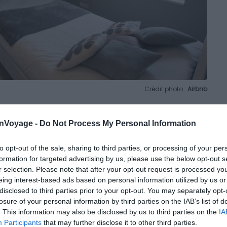
Crédit photo :
Airbnb
onVoyage -
Do Not Process My Personal Information
 dans la zone piétonne de l’hypercentre
to opt-out of the sale, sharing to third parties, or processing of your per
formation for targeted advertising by us, please use the below opt-out s
cher, alors ce studio est fait pour vous. En effet, il
r selection. Please note that after your opt-out request is processed y
eing interest-based ads based on personal information utilized by us or
vacances romantiques à Orléans car, en plein cœur du
disclosed to third parties prior to your opt-out. You may separately opt-
nt en plus sur la cathédrale. En quelques pas, vous
losure of your personal information by third parties on the IAB’s list of
e de la ville, prêts à visiter ou à faire la fête.
. This information may also be disclosed by us to third parties on the
IA
Participants
that may further disclose it to other third parties.