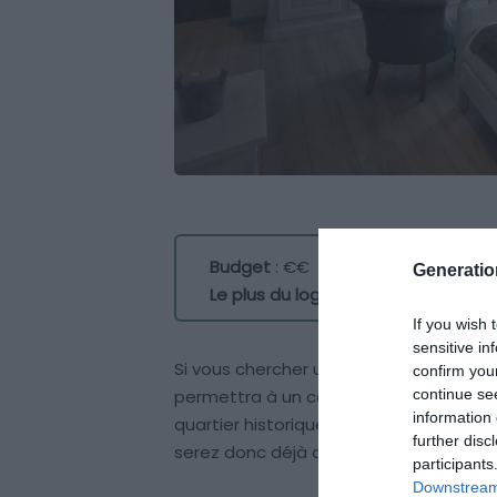
Budget
: €€
Generati
Le plus du logement
: emplacement
If you wish 
sensitive in
Si vous chercher un Airbnb à Orléans pas 
confirm you
continue se
permettra à un couple de passer des 
information 
quartier historique, ses fenêtres donne
further disc
serez donc déjà dans la rue la plus animé
participants
Downstream 