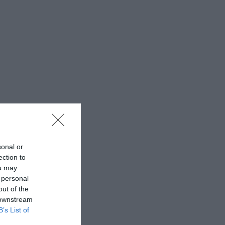
sonal or
ection to
ou may
 personal
out of the
 downstream
B’s List of