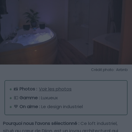
Crédit photo : Airbnb
📸
Photos :
Voir les photos
💶
Gamme :
Luxueux
💙
On aime :
Le design industriel
Pourquoi nous l’avons sélectionné :
Ce loft industriel,
situé au cœur de Dijon, est un joyau architectural qui