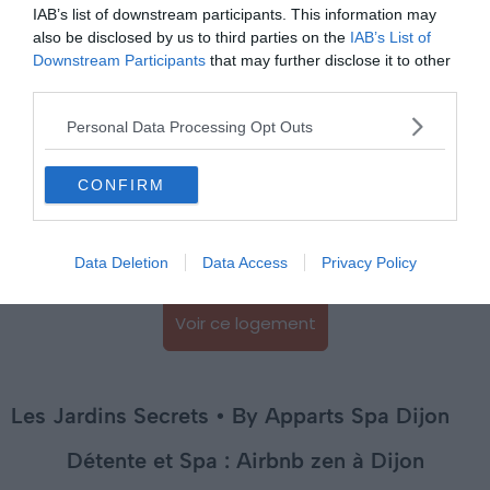
IAB’s list of downstream participants. This information may
cafés, le tout sans voiture.
also be disclosed by us to third parties on the
IAB’s List of
Downstream Participants
that may further disclose it to other
third parties.
La maison est moderne et élégante, avec tout le
confort nécessaire. Elle compte deux chambres, dont
Personal Data Processing Opt Outs
une grande suite avec
terrasse privée
et jacuzzi. C’est
l’endroit parfait pour se détendre. De mai à septembre,
CONFIRM
vous pouvez aussi profiter d’une piscine chauffée avec
système de nage à contre-courant, en fonction de la
météo.
Data Deletion
Data Access
Privacy Policy
Voir ce logement
Les Jardins Secrets • By Apparts Spa Dijon
Détente et Spa : Airbnb zen à Dijon