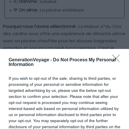
💶
Gamme :
Luxueux
💙
On aime :
La piscine extérieure
Pourquoi nous l’avons sélectionné :
La Maison 4*du Clos
des Jardins vous offre une expérience de détente ultime
avec sa piscine chauffée pour les douces baignades
estivales et son jacuzzi privé sur la terrasse. C’est le
cadre parfait pour des soirées relaxantes sous les
GenerationVoyage -
Do Not Process My Personal
étoiles. L’élégance contemporaine de la maison,
Information
combinée à son jardin soigneusement aménagé, crée un
havre de paix où confort et luxe se rencontrent.
If you wish to opt-out of the sale, sharing to third parties, or
processing of your personal or sensitive information for
targeted advertising by us, please use the below opt-out
Pour en savoir plus :
Venez découvrir cet Airbnb avec
section to confirm your selection. Please note that after your
jacuzzi à Dijon, moderne et chaleureux dans le quartier
opt-out request is processed you may continue seeing
Victor Hugo. Il est très bien situé à 10 minutes à pied de
interest-based ads based on personal information utilized by
la gare, de place Darcy et du
centre-ville animé
. Vous
us or personal information disclosed to third parties prior to
your opt-out. You may separately opt-out of the further
pourrez facilement vous promener et profiter de tout ce
disclosure of your personal information by third parties on the
que la ville a à offrir. Musées, restaurants, boutiques et