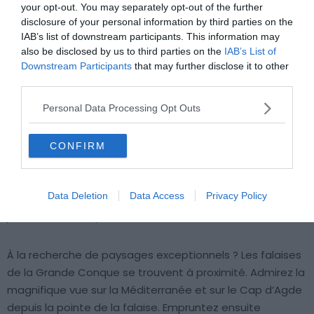
your opt-out. You may separately opt-out of the further
disclosure of your personal information by third parties on the
IAB’s list of downstream participants. This information may
also be disclosed by us to third parties on the
IAB’s List of
Crédit photo :
Airbnb
Downstream Participants
that may further disclose it to other
third parties.
Budget
: €
Personal Data Processing Opt Outs
Atouts
: proche des falaises de la Grande
Conque
CONFIRM
Parfait pour un week-end à deux, cet Airbnb au Cap
Data Deletion
Data Access
Privacy Policy
d’Agde est un cocon douillet où se relaxer après une
journée bien remplie.
À la recherche de paysages exceptionnels ? Les falaises
de la Grande Conque se trouvent à proximité. Admirez la
magnifique vue sur la Méditerranée et sur le Cap d’Agde
depuis la pointe de la falaise. Empruntez ensuite