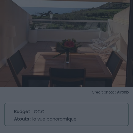
Crédit photo :
Airbnb
Budget
: €€€
Atouts
: la vue panoramique