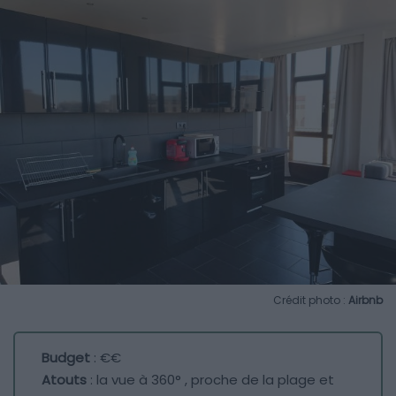
Crédit photo :
Airbnb
Budget
: €€
Atouts
: la vue à 360° , proche de la plage et