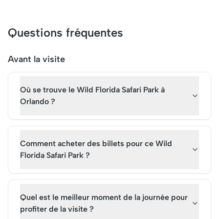
chaque année grâce à ses
comme le château d
structures architecturales
Cendrillon, et de pay
innovantes et ses paysages
enchanteurs capture
Questions fréquentes
naturels luxuriants.
l'imagination. Initial
Initialement conçu pour
conçu pour transport
offrir une expérience
visiteurs dans des réc
Avant la visite
immersive de conte de fées,
magiques, il reste un
il reste aujourd'hui un pilier
attraction incontourn
Où se trouve le Wild Florida Safari Park à
du tourisme mondial. Pour
Les billets pour la visi
vivre cette magie, les billets
s'arrachent, témoign
Orlando ?
pour la visite sont
sa popularité indéfect
incontournables.
de son statut culturel
emblématique.
Comment acheter des billets pour ce Wild
Florida Safari Park ?
Quel est le meilleur moment de la journée pour
profiter de la visite ?