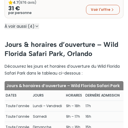
4.7
(
976
avis)
31 €
Voir l'offre
par personne
À voir aussi (4)
Jours & horaires d’ouverture – Wild
Florida Safari Park, Orlando
Découvrez les jours et horaires d’ouverture du Wild Florida
Safari Park dans le tableau ci-dessous :
Jours & horaires d’ouverture – Wild Florida Safari Park
DATES
JOURS
HORAIRES
DERNIÈRE ADMISSION
Toute l’année
Lundi – Vendredi
9h – 18h
17h
Toute l’année
Samedi
9h – 17h
16h
Toute l’année
Dimanche
9h – 16h
15h