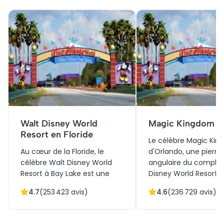
Walt Disney World
Magic Kingdom
Resort en Floride
Le célèbre Magic Ki
Au cœur de la Floride, le
d'Orlando, une pierre
célèbre Walt Disney World
angulaire du comple
Resort à Bay Lake est une
Disney World Resort, 
icône culturelle et historique,
ses portes en 1971,
4.7
(
253 423
avis)
4.6
(
236 729
avis)
inaugurée en 1971. Ce
révolutionnant le co
royaume enchanté attire
parc à thèmes. Sa fu
des millions de visiteurs
d'architectures iconi