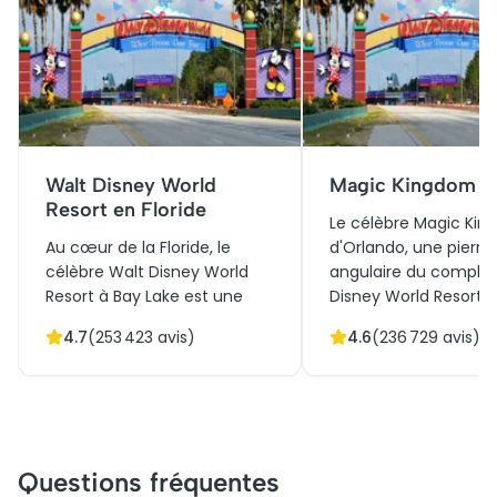
Walt Disney World
Magic Kingdom
Resort en Floride
Le célèbre Magic Ki
Au cœur de la Floride, le
d'Orlando, une pierre
célèbre Walt Disney World
angulaire du comple
Resort à Bay Lake est une
Disney World Resort, 
icône culturelle et historique,
ses portes en 1971,
4.7
(
253 423
avis)
4.6
(
236 729
avis)
inaugurée en 1971. Ce
révolutionnant le co
royaume enchanté attire
parc à thèmes. Sa fu
des millions de visiteurs
d'architectures iconi
chaque année grâce à ses
comme le château d
structures architecturales
Cendrillon, et de pay
innovantes et ses paysages
enchanteurs capture
Questions fréquentes
naturels luxuriants.
l'imagination. Initial