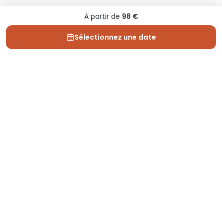
À partir de
98 €
Sélectionnez une date
Depuis 2013, Generation Voyage vous fait découvrir
des expériences mémorables et vous guide pour les
vivre pleinement.