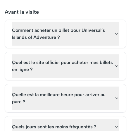
Initialement conçu pour
conçu pour transport
offrir une expérience
visiteurs dans des réc
Avant la visite
immersive de conte de fées,
magiques, il reste un
il reste aujourd'hui un pilier
attraction incontourn
Comment acheter un billet pour Universal’s
du tourisme mondial. Pour
Les billets pour la visi
vivre cette magie, les billets
s'arrachent, témoign
Islands of Adventure ?
pour la visite sont
sa popularité indéfect
incontournables.
de son statut culturel
emblématique.
Quel est le site officiel pour acheter mes billets
en ligne ?
Quelle est la meilleure heure pour arriver au
parc ?
Quels jours sont les moins fréquentés ?