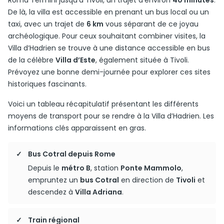
Roma Termini jusqu’à Tivoli, un trajet d’environ
40 minutes
.
De là, la villa est accessible en prenant un bus local ou un
taxi, avec un trajet de
6 km
vous séparant de ce joyau
archéologique. Pour ceux souhaitant combiner visites, la
Villa d’Hadrien se trouve à une distance accessible en bus
de la célèbre
Villa d’Este
, également située à Tivoli.
Prévoyez une bonne demi-journée pour explorer ces sites
historiques fascinants.
Voici un tableau récapitulatif présentant les différents
moyens de transport pour se rendre à la Villa d’Hadrien. Les
informations clés apparaissent en gras.
Bus Cotral depuis Rome
Depuis le
métro B
, station
Ponte Mammolo
,
empruntez un
bus Cotral
en direction de
Tivoli
et
descendez à
Villa Adriana
.
Train régional