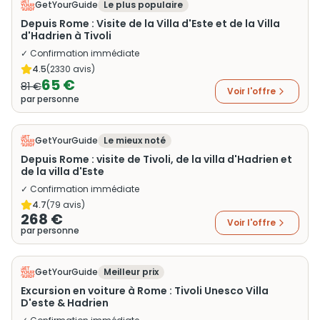
GetYourGuide
Le plus populaire
Depuis Rome : Visite de la Villa d'Este et de la Villa
d'Hadrien à Tivoli
✓ Confirmation immédiate
4.5
(
2330
avis)
65 €
81 €
Voir l'offre
par personne
GetYourGuide
Le mieux noté
Depuis Rome : visite de Tivoli, de la villa d'Hadrien et
de la villa d'Este
✓ Confirmation immédiate
4.7
(
79
avis)
268 €
Voir l'offre
par personne
GetYourGuide
Meilleur prix
Excursion en voiture à Rome : Tivoli Unesco Villa
D'este & Hadrien