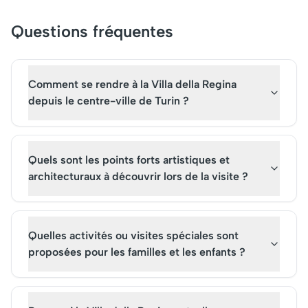
l'importance millénaire de la
confort, c'est un
civilisation égyptienne. Son
incontournable pour 
Questions fréquentes
architecture élégante et ses
passionnés de footbal
expositions riches en trésors
Initialement construi
culturels attirent des milliers
offrir une expérience
de visiteurs chaque année.
immersive lors des ma
Comment se rendre à la Villa della Regina
Acheter des billets pour une
est aujourd'hui égal
depuis le centre-ville de Turin ?
visite permet d'explorer des
une attraction prisée,
artefacts fascinants et de
attirant de nombreux
plonger dans le passé de
touristes. Acheter des
manière inoubliable.
pour une visite de ce
Quels sont les points forts artistiques et
permet de plonger d
architecturaux à découvrir lors de la visite ?
l'univers prestigieux 
emblématique.
Quelles activités ou visites spéciales sont
proposées pour les familles et les enfants ?