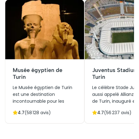
Musée égyptien de
Juventus Stadium
Turin
Turin
Le Musée égyptien de Turin
Le célèbre Stade Juv
est une destination
aussi appelé Allianz 
incontournable pour les
de Turin, inauguré en 
passionnés d'histoire et de
un symbole moderne
4.7
(
58 128
avis)
4.7
(
56 237
avis)
culture. Abritant la deuxième
l'histoire et de la cult
plus grande collection
sportive italienne. A
d'antiquités égyptiennes au
architecture innovan
monde, il témoigne de
allie design écologiqu