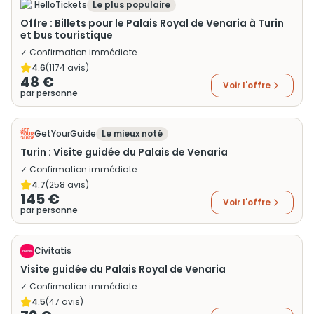
HelloTickets
Le plus populaire
Offre : Billets pour le Palais Royal de Venaria à Turin
et bus touristique
✓ Confirmation immédiate
4.6
(
1174
avis)
48 €
Voir l'offre
par personne
GetYourGuide
Le mieux noté
Turin : Visite guidée du Palais de Venaria
✓ Confirmation immédiate
4.7
(
258
avis)
145 €
Voir l'offre
par personne
Civitatis
Visite guidée du Palais Royal de Venaria
✓ Confirmation immédiate
4.5
(
47
avis)