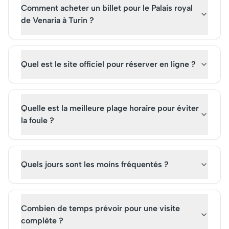
Comment acheter un billet pour le Palais royal
visite permet d'explorer des
une attraction prisée,
artefacts fascinants et de
attirant de nombreux
de Venaria à Turin ?
plonger dans le passé de
touristes. Acheter des
manière inoubliable.
pour une visite de ce
permet de plonger d
Quel est le site officiel pour réserver en ligne ?
l'univers prestigieux 
emblématique.
Quelle est la meilleure plage horaire pour éviter
la foule ?
Quels jours sont les moins fréquentés ?
Combien de temps prévoir pour une visite
complète ?