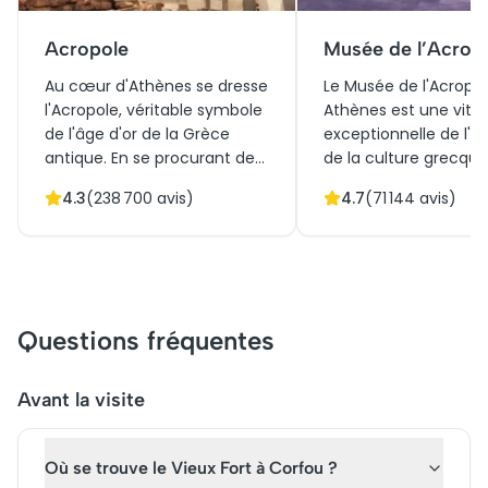
Acropole
Musée de l’Acrop
Au cœur d'Athènes se dresse
Le Musée de l'Acropol
l'Acropole, véritable symbole
Athènes est une vitri
de l'âge d'or de la Grèce
exceptionnelle de l'hi
antique. En se procurant des
de la culture grecque
billets pour l'Acropole, on
Construit pour abriter
4.3
(
238 700
avis)
4.7
(
71 144
avis)
découvre des trésors
trésors de l'Acropole, i
architecturaux uniques,
combine architectur
comme le majestueux
moderne et élément
Parthénon. La visite de
naturels, offrant une
l'Acropole promet une
expérience immersiv
immersion dans l'histoire,
Autrefois destiné à p
Questions fréquentes
entre temples sacrés et vues
des artefacts uniques
imprenables sur la ville.
musée est aujourd'hu
Chaque pierre raconte des
attraction incontour
Avant la visite
siècles de mythes et de
pour les passionnés
légendes, invitant à un
d’histoire. N'oubliez p
Où se trouve le Vieux Fort à Corfou ?
voyage captivant dans le
réserver vos billets à