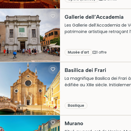
Réservez vos billets pour une vi
Gallerie dell’Accademia
Les Gallerie dell’Accademia de Ve
patrimoine artistique retraçant l
au XVIIIe siècle. Situé dans un
l’architecture majestueuse invit
d’œuvre de maîtres comme Bellini
Musée d'art
1
offre
visite nécessite souvent l’achat 
pleinement cette attraction inc
Basilica dei Frari
La magnifique Basilica dei Frari 
édifiée au XIIIe siècle. Initialem
abrite aujourd’hui des chefs-d’œ
culturel, sa visite est incontourn
Réserver des billets à l’avance es
Basilique
nombreux touristes.
Murano