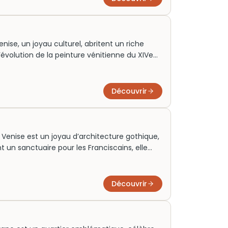
site inoubliable de ce lieu emblématique.
nise, un joyau culturel, abritent un riche
’évolution de la peinture vénitienne du XIVe
 ancien complexe monastique, ce musée à
e les passionnés d’art à explorer des chefs-
 et Titien. Très prisée des visiteurs, une
Découvrir
de billets à l’avance pour apprécier
ontournable de Venise.
à Venise est un joyau d’architecture gothique,
ent un sanctuaire pour les Franciscains, elle
uvre de Titien et Canova. Véritable trésor
able pour les amateurs d’art et d’histoire.
t conseillé, car cet édifice fascinant attire de
Découvrir