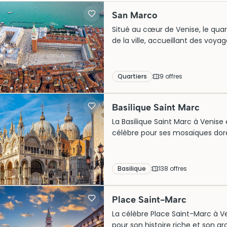
San Marco
Situé au cœur de Venise, le qua
de la ville, accueillant des voy
majestueuse basilique Saint-Marc
charme vénitien par excellence. P
San Marco séduit par son ambia
Quartiers
9
offre
s
visite incontournable pour découv
Basilique Saint Marc
La Basilique Saint Marc à Venise
célèbre pour ses mosaïques doré
Doge. Témoignage de l’histoire ri
aujourd’hui des milliers de visite
billets pour une visite agréable.
Basilique
138
offre
s
l’âme et le passé de la ville, ca
Place Saint-Marc
La célèbre Place Saint-Marc à Ven
pour son histoire riche et son 