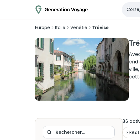
Europe
Italie
Vénétie
Trévise
Tré
Avec
end 
vill
cett
36
activ
Act