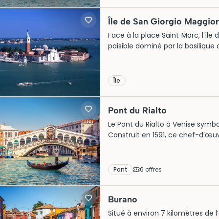
il demeure un témoin rare de la
Venise.
Île de San Giorgio Maggio
Face à la place Saint‑Marc, l’îl
paisible dominé par la basilique
célèbre pour sa façade blanche 
reconstruit au XVIIIe siècle, offr
Longtemps centre monastique béné
Île
expositions et événements cult
méditative.
Pont du Rialto
Le Pont du Rialto à Venise symboli
Construit en 1591, ce chef-d’œuvr
de San Polo et San Marco, favor
élégantes et ses boutiques, il at
Pour optimiser votre visite, il est
Pont
6
offre
s
iconique est incontournable lor
Burano
Situé à environ 7 kilomètres de l