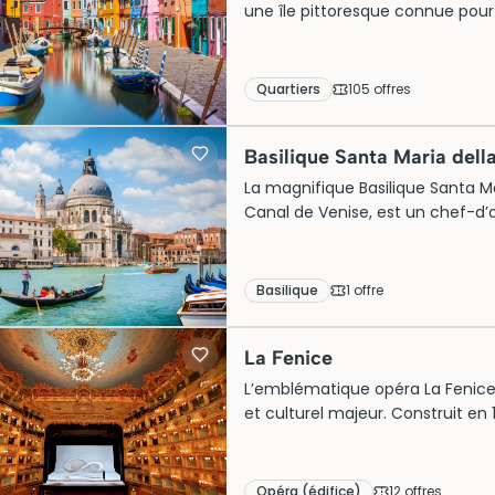
une île pittoresque connue pour
traditions de dentelle. Iconique
les amateurs de photographie et
pour une visite relaxante, le qua
Quartiers
105
offre
s
autre facette de la lagune vénit
tranquille.
Basilique Santa Maria dell
La magnifique Basilique Santa Ma
Canal de Venise, est un chef-d’
pour célébrer la fin de la peste de
Ses imposants dômes blancs et 
des centaines de visiteurs. Aujou
Basilique
1
offre
incontournable, et il est conseill
optimiser votre visite.
La Fenice
L’emblématique opéra La Fenice,
et culturel majeur. Construit en 
pour renaître tel un phénix. So
grandeur, captivant les amateurs 
prestigieuse pour le bel canto. Auj
Opéra (édifice)
12
offre
s