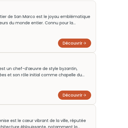
rtier de San Marco est le joyau emblématique
ageurs du monde entier. Connu pour la
 et la célèbre Piazza San Marco, il incarne le
arfait pour les amateurs d’art et d’histoire,
nce élégante et ses boutiques de luxe. Une
Découvrir
rir l’âme historique et culturelle de Venise.
 est un chef-d’œuvre de style byzantin,
es et son rôle initial comme chapelle du
che et du pouvoir de Venise, elle attire
urs. Très populaire, elle nécessite souvent des
 En explorant ses merveilles, on plonge dans
Découvrir
pturant l’essence d’une époque révolue.
ise est le cœur vibrant de la ville, réputée
architecture éblouissante, notamment la