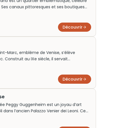
rano est un quartier emblématique, célèbre
. Ses canaux pittoresques et ses boutiques
tion incontournable pour les amateurs de
r les voyageurs curieux et les familles, Murano
de l’agitation touristique. Une visite permet
Découvrir
ge de verre, un savoir-faire ancestral
ation.
nt-Marc, emblème de Venise, s’élève
 Construit au IXe siècle, il servait
avires. Ce chef-d’œuvre architectural,
nt en 1902, attire aujourd’hui des milliers de
ter à son sommet se vendent rapidement,
Découvrir
eptionnelle sur la cité des Doges, rendant
es touristes du monde entier.
se
sée Peggy Guggenheim est un joyau d’art
 dans l’ancien Palazzo Venier dei Leoni. Ce
résidence privée de Peggy Guggenheim, abrite
ptionnelle d’œuvres d’artistes renommés tels