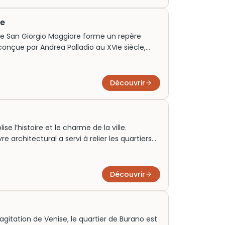
 puissance maritime de la République de
re
e de San Giorgio Maggiore forme un repère
 conçue par Andrea Palladio au XVIe siècle,
et son harmonie classique. Son clocher,
e l’une des plus belles vues sur la lagune.
dictin, l’île accueille aujourd’hui
Découvrir
urels, tout en conservant son atmosphère
se l’histoire et le charme de la ville.
e architectural a servi à relier les quartiers
isant ainsi le commerce. Avec ses arches
tire chaque année des millions de touristes.
 conseillé de venir tôt le matin. Son allure
Découvrir
s d’une escapade vénitienne.
’agitation de Venise, le quartier de Burano est