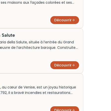
 ses maisons aux façades colorées et ses
 pour son atmosphère vibrante, Burano attire
 les voyageurs en quête d’authenticité. Idéal
rtier s’adresse à ceux désirant découvrir une
Découvrir
ienne avec un charme irrésistible et
a Salute
ria della Salute, située à l’entrée du Grand
œuvre de l’architecture baroque. Construite
 1630, elle symbolise l’espoir et la résilience.
sa structure octogonale attirent chaque jour
rd’hui, la basilique est une attraction
Découvrir
é d’acheter des billets à l’avance pour
 au cœur de Venise, est un joyau historique
1792, il a bravé incendies et restaurations
n architecture splendide mêle élégance et
d’art. La Fenice était à l’origine une scène
ourd’hui, elle attire des milliers de visiteurs.
Découvrir