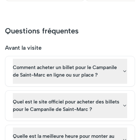
Doges. Initialement, elle
commerce. Avec ses
servait de centre politique et
élégantes et ses bouti
religieux. Aujourd'hui, c'est
attire chaque année
une attraction touristique
millions de touristes. 
Questions fréquentes
incontournable où réserver
optimiser votre visite, 
des billets pour une visite
conseillé de venir tôt 
guidée enrichit l'expérience.
matin. Son allure ico
Avant la visite
Avec ses cafés historiques et
est incontournable lo
concerts en plein air, la place
escapade vénitienne.
Comment acheter un billet pour le Campanile
continue d'attirer les visiteurs
du monde entier.
de Saint-Marc en ligne ou sur place ?
Quel est le site officiel pour acheter des billets
pour le Campanile de Saint-Marc ?
Quelle est la meilleure heure pour monter au