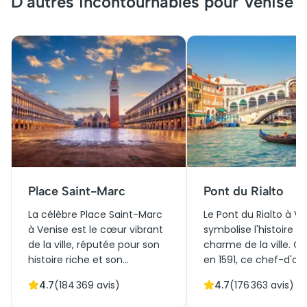
D'autres incontournables pour Venise
Place Saint-Marc
Pont du Rialto
La célèbre Place Saint-Marc
Le Pont du Rialto à Ve
à Venise est le cœur vibrant
symbolise l'histoire et
de la ville, réputée pour son
charme de la ville. Co
histoire riche et son
en 1591, ce chef-d'œ
architecture éblouissante,
architectural a servi à
4.7
(
184 369
avis)
4.7
(
176 363
avis)
notamment la Basilique
les quartiers de San P
Saint-Marc et le Palais des
San Marco, favorisant 