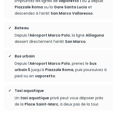
Empruntez les lignes de
vaporetto 1
ou
2
depuis
Piazzale Roma
ou la
Gare Santa Lucia
et
descendez à l’arrêt
San Marco Vallaresso
.
Bateau
Depuis l’
Aéroport Marco Polo
, la ligne
Alilaguna
dessert directement l’arrêt
San Marco
.
Bus urbain
Depuis l’
Aéroport Marco Polo
, prenez le
bus
urbain 5
jusqu’à
Piazzale Roma
, puis poursuivez à
pied ou en
vaporetto
.
Taxi aquatique
Un
taxi aquatique
privé peut vous déposer près
de la
Place Saint-Marc
, à deux pas de la tour.