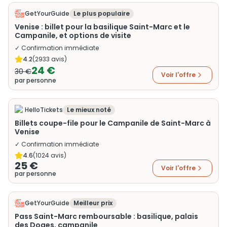
GetYourGuide
Le plus populaire
Venise : billet pour la basilique Saint-Marc et le
Campanile, et options de visite
✓ Confirmation immédiate
4.2
(
2933
avis)
24 €
30 €
Voir l'offre
par personne
HelloTickets
Le mieux noté
Billets coupe-file pour le Campanile de Saint-Marc à
Venise
✓ Confirmation immédiate
4.6
(
1024
avis)
25 €
Voir l'offre
par personne
GetYourGuide
Meilleur prix
Pass Saint-Marc remboursable : basilique, palais
des Doges, campanile