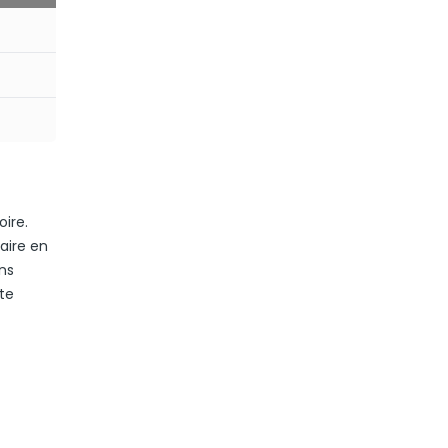
ire.
aire en
ns
ite