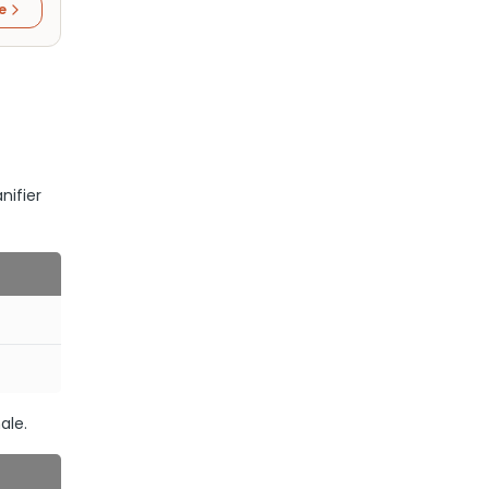
re
anifier
ale.