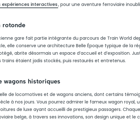
 expériences interactives
, pour une aventure ferroviaire inoubli
a rotonde
ienne gare fait partie intégrante du parcours de Train World de
ècle, elle conserve une architecture Belle Époque typique de la ré
otégé, abrite désormais un espace d’accueil et d’exposition. Jus
rains étaient jadis stockés, puis restaurés et entretenus.
de wagons historiques
nelle de locomotives et de wagons anciens, dont certains témoi
ècle à nos jours. Vous pourrez admirer le fameux wagon royal, ut
voitures de luxe ayant accueilli de prestigieux passagers. Chaqu
oviaire belge, à travers ses innovations, son design unique et le 