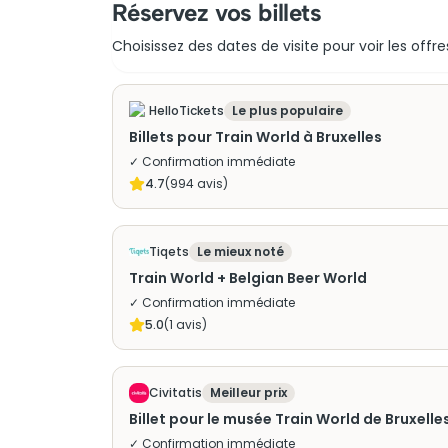
Réservez vos billets
Choisissez des dates de visite pour voir les offre
HelloTickets
Le plus populaire
Billets pour Train World à Bruxelles
✓ Confirmation immédiate
4.7
(
994
avis)
Tiqets
Le mieux noté
Train World + Belgian Beer World
✓ Confirmation immédiate
5.0
(
1
avis)
Civitatis
Meilleur prix
Billet pour le musée Train World de Bruxelle
✓ Confirmation immédiate