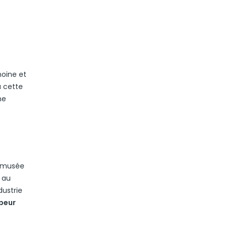
moine et
à cette
ne
e musée
 au
dustrie
peur