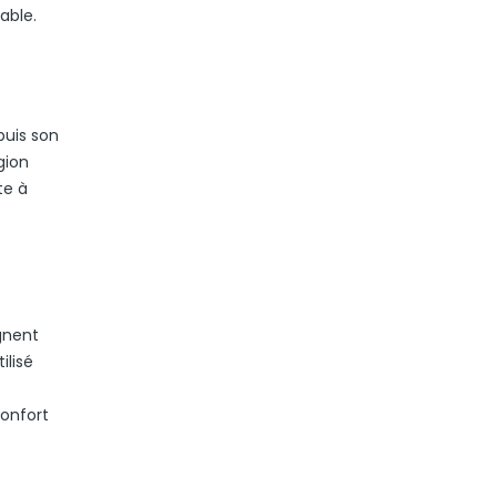
able.
puis son
gion
te à
gnent
ilisé
e
confort