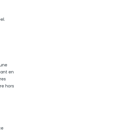
el.
 une
tant en
ores
re hors
ce