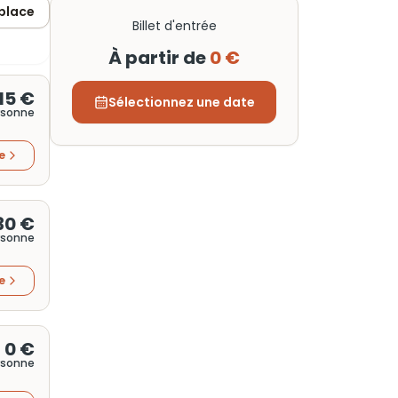
 place
Billet d'entrée
À partir de
0 €
15 €
Sélectionnez une date
rsonne
re
30 €
rsonne
re
0 €
rsonne