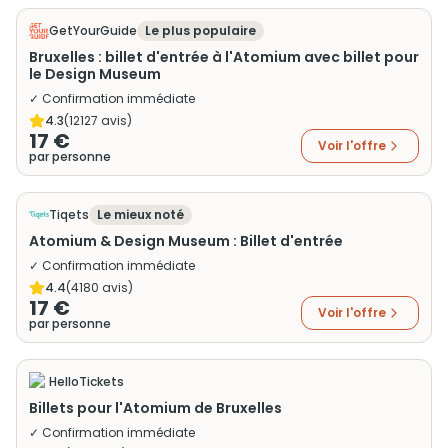
GetYourGuide
Le plus populaire
Bruxelles : billet d'entrée à l'Atomium avec billet pour
le Design Museum
✓ Confirmation immédiate
4.3
(
12127
avis)
17 €
Voir l'offre
par personne
Tiqets
Le mieux noté
Atomium & Design Museum : Billet d'entrée
✓ Confirmation immédiate
4.4
(
4180
avis)
17 €
Voir l'offre
par personne
HelloTickets
Billets pour l'Atomium de Bruxelles
✓ Confirmation immédiate