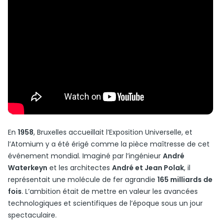
En
1958
, Bruxelles accueillait l’Exposition Universelle, et
l’Atomium y a été érigé comme la pièce maîtresse de cet
événement mondial. Imaginé par l’ingénieur
André
Waterkeyn
et les architectes
André et Jean Polak
, il
représentait une molécule de fer agrandie
165 milliards de
fois
. L’ambition était de mettre en valeur les avancées
technologiques et scientifiques de l’époque sous un jour
spectaculaire.