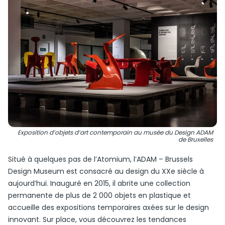
Exposition d’objets d’art contemporain au musée du Design ADAM
de Bruxelles
Situé à quelques pas de l’Atomium, l’ADAM – Brussels
Design Museum est consacré au design du XXe siècle à
aujourd’hui. Inauguré en 2015, il abrite une collection
permanente de plus de 2 000 objets en plastique et
accueille des expositions temporaires axées sur le design
innovant. Sur place, vous découvrez les tendances