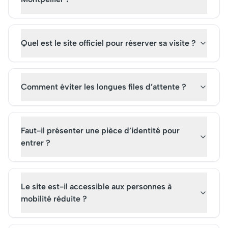
Seaquarium est devenu l'un
des points forts de la région,
témoignant de son
Quel est le site officiel pour réserver sa visite ?
importance historique et
touristique.
Comment éviter les longues files d’attente ?
Faut-il présenter une pièce d’identité pour
entrer ?
Le site est-il accessible aux personnes à
mobilité réduite ?