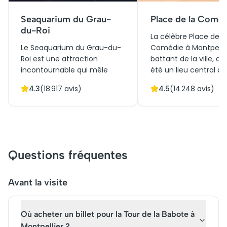
Seaquarium du Grau-
Place de la Comé
du-Roi
La célèbre Place de l
Le Seaquarium du Grau-du-
Comédie à Montpelli
Roi est une attraction
battant de la ville, a 
incontournable qui mêle
été un lieu central de
histoire et culture maritime.
rassemblement depu
4.3
(
18 917
avis)
4.5
(
14 248
avis)
Initialement conçu pour
aménagement au X
l'éducation et la
siècle. Son architect
conservation marine, il se
élégante et son maj
distingue par son
théâtre attirent les vi
architecture moderne et ses
désireux d'explorer so
vastes espaces aquatiques.
passé culturel. Aujourd
Questions fréquentes
Aujourd'hui, il attire des
place est incontourn
milliers de visiteurs désireux
pour les touristes et 
d'acheter des billets pour
cadre idéal pour ceux
Avant la visite
une visite éducative et
souhaitent acheter d
immersive. Avec ses
billets pour une visit
Où acheter un billet pour la Tour de la Babote à
aquariums spectaculaires et
du centre historique 
ses initiatives écologiques, le
Montpellier.
Montpellier ?