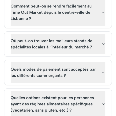
visites guidées, explorant
de touristes chaque 
Comment peut-on se rendre facilement au
ainsi son rôle passé et son
Pour une visite inoubl
Time Out Market depuis le centre-ville de
animation actuelle.
l'achat de billets à l'
Lisbonne ?
est recommandé, tant
est prisé.
Où peut-on trouver les meilleurs stands de
spécialités locales à l’intérieur du marché ?
Quels modes de paiement sont acceptés par
les différents commerçants ?
Quelles options existent pour les personnes
ayant des régimes alimentaires spécifiques
(végétarien, sans gluten, etc.) ?