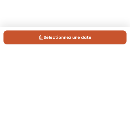
Sélectionnez une date
Depuis 2013, Generation Voyage vous fait découvrir
des expériences mémorables et vous guide pour les
vivre pleinement.